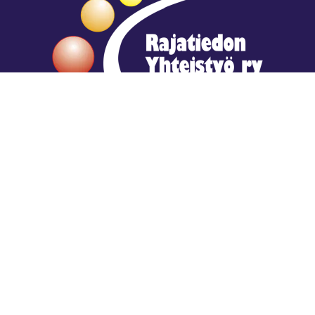
Hengestä tietoa,
tiedosta henkeä.
Rajatiedon erikoiskirjasto
rtyhallitus@gmail.com
Mariankatu 28 (sisäpihalla) Helsinki
044 9792544
Rajatiedon Erikoiskirjasto Mariankatu 28:ssa on