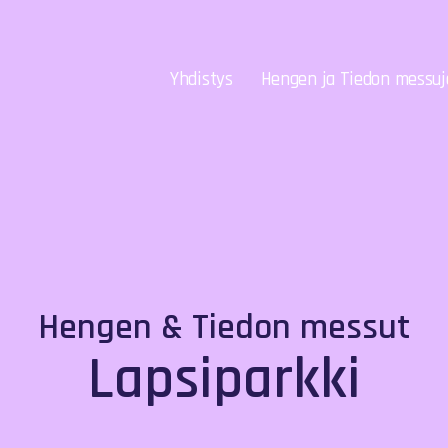
Yhdistys
Hengen ja Tiedon messuj
Hengen & Tiedon messut
Lapsiparkki