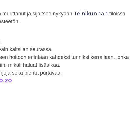
Teinikunnan
n muuttanut ja sijaitsee nykyään
tiloissa
esteetön.
e
vain kaitsijan seurassa.
apsen hoitoon enintään kahdeksi tunniksi kerrallaan, jonka
in, mikäli haluat lisäaikaa.
irjoja sekä pientä purtavaa.
10.20