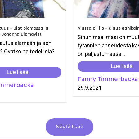
suus – Olet olemassa ja
Alussa oli ilo – Klaus Rahikai
– Johanna Blomqvist
Sinun maailmasi on muu
autua elämään ja sen
tyrannien ahneudesta ka
? Ovatko ne todellisia?
on paljastumassa...
Lue lisää
Lue lisää
Fanny Timmerbacka
immerbacka
29.9.2021
1
Näytä lisää