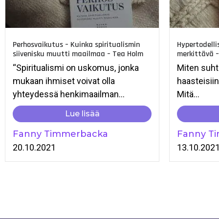
Perhosvaikutus – Kuinka spiritualismin
Hypertodelli
siivenisku muutti maailmaa – Tea Holm
merkittävä 
“Spiritualismi on uskomus, jonka
Miten suht
mukaan ihmiset voivat olla
haasteisiin
yhteydessä henkimaailman...
Mitä...
Lue lisää
Fanny Timmerbacka
Fanny T
20.10.2021
13.10.202