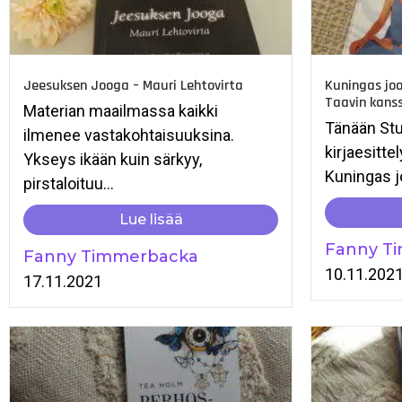
Jeesuksen Jooga – Mauri Lehtovirta
Kuningas joo
Taavin kanss
Materian maailmassa kaikki
Tänään Stu
ilmenee vastakohtaisuuksina.
kirjaesitte
Ykseys ikään kuin särkyy,
Kuningas j
pirstaloituu...
Lue lisää
Fanny T
Fanny Timmerbacka
10.11.202
17.11.2021