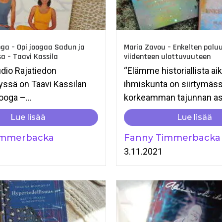
ga – Opi joogaa Sadun ja
Maria Zavou – Enkelten palu
a – Taavi Kassila
viidenteen ulottuvuuteen
dio Rajatiedon
“Elämme historiallista aika
lyssä on Taavi Kassilan
ihmiskunta on siirtymäs
ooga –...
korkeamman tajunnan aste
Lue lisää
Lue lisää
immerbacka
Fanny Timmerbacka
1
3.11.2021