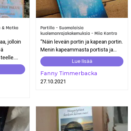
u & Matka
Portilla – Suomalaisia
kuolemanrajakokemuksia – Miia Kontro
a, jolloin
“Näin leveän portin ja kapean portin.
sä
Menin kapeammasta portista ja...
elle....
Lue lisää
Fanny Timmerbacka
27.10.2021