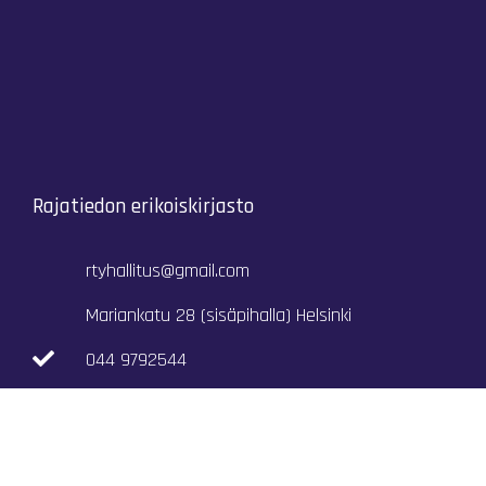
Rajatiedon erikoiskirjasto
rtyhallitus@gmail.com
Mariankatu 28 (sisäpihalla) Helsinki
044 9792544
Rajatiedon Erikoiskirjasto Mariankatu 28:ssa on
suljettuna toistaiseksi (elokuussa 2026)