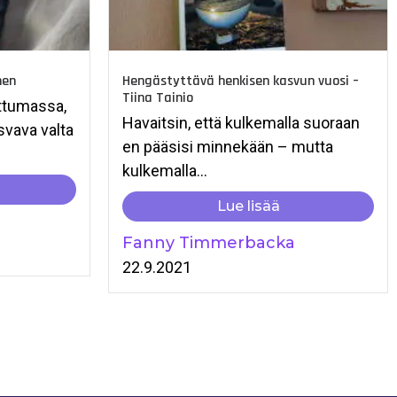
nen
Hengästyttävä henkisen kasvun vuosi –
Tiina Tainio
ttumassa,
Havaitsin, että kulkemalla suoraan
svava valta
en pääsisi minnekään – mutta
kulkemalla...
Lue lisää
Fanny Timmerbacka
22.9.2021