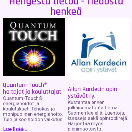
Hengestä tietoa - Tiedosta
henkeä
Quantum-Touch®
Allan Kardecin opin
hoitajat ja kouluttajat
ystävät ry.
Quantum-Touch®
Kustantaa ennen
energiahoidot ja
julkaisematonta tietoa
koulutukset. Tehokas ja
Suomen kielellä. Luentoja,
monipuolinen energiahoito.
kursseja sekä opintopiirejä.
Tule ja koe hoidon vaikutus.
Harjoittaa myös
pienimuotoista
Lue lisää »