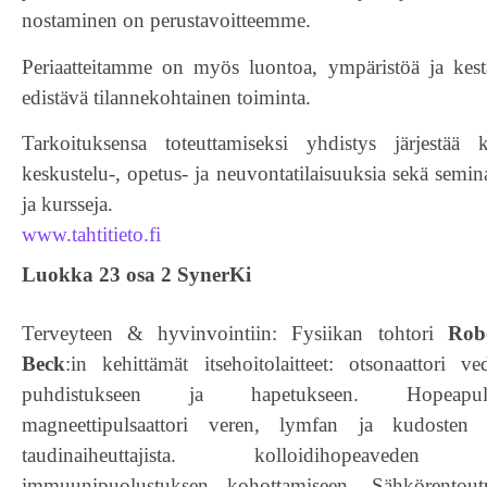
nostaminen on perustavoitteemme.
Periaatteitamme on myös luontoa, ympäristöä ja kest
edistävä tilannekohtainen toiminta.
Tarkoituksensa toteuttamiseksi yhdistys järjestää 
keskustelu-, opetus- ja neuvontatilaisuuksia sekä semina
ja kursseja.
www.tahtitieto.fi
Luokka 23 osa 2 SynerKi
Terveyteen & hyvinvointiin: Fysiikan tohtori
Rob
Beck
:in kehittämät itsehoitolaitteet: otsonaattori 
puhdistukseen ja hapetukseen. Hopeapul
magneettipulsaattori veren, lymfan ja kudosten 
taudinaiheuttajista. kolloidihopeaveden va
immuunipuolustuksen kohottamiseen. Sähkörentoutu