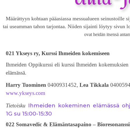
Määrättyyn kohtaan pääasiassa messualueen seinustoille sijoi
tai useamman tahon tarjontaa. Niiden sijainti löytyy sivun 
ovat heidän itsensä antam
021 Ykseys ry, Kurssi Ihmeiden kokemiseen
Ihmeiden Oppikurssi eli kurssi Ihmeiden kokemuksien 
elämässä.
Harry Tuominen
0400931452,
Lea Tikkala
040059
www.ykseys.com
Ihmeiden kokeminen elämässä ohj
Tietoisku
1G su 15:00-15:30
022 Somavedic & Elämäntasapaino – Bioresonanssi