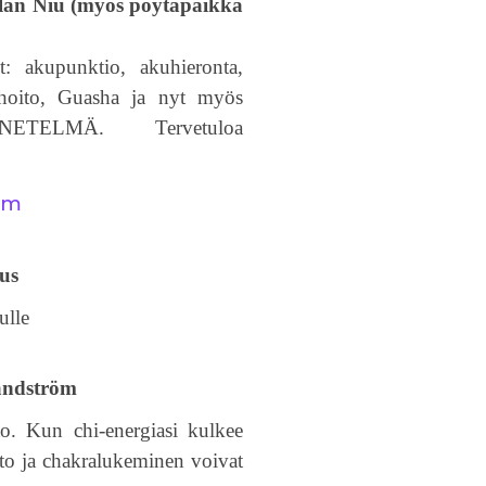
ulan Niu (myös pöytäpaikka
et: akupunktio, akuhieronta,
iohoito, Guasha ja nyt myös
ETELMÄ. Tervetuloa
om
us
ulle
Sandström
 Kun chi-energiasi kulkee
ito ja chakralukeminen voivat