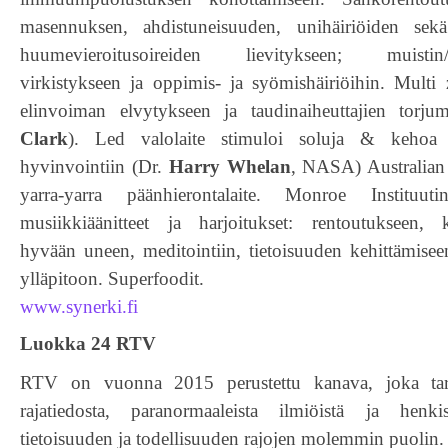
masennuksen, ahdistuneisuuden, unihäiriöiden sekä
huumevieroitusoireiden lievitykseen; muistin/
virkistykseen ja oppimis- ja syömishäiriöihin. Multi 
elinvoiman elvytykseen ja taudinaiheuttajien torju
Clark
). Led valolaite stimuloi soluja & kehoa 
hyvinvointiin (Dr.
Harry Whelan
, NASA) Australian 
yarra-yarra päänhierontalaite. Monroe Instituu
musiikkiäänitteet ja harjoitukset: rentoutukseen, k
hyvään uneen, meditointiin, tietoisuuden kehittämise
ylläpitoon. Superfoodit.
www.synerki.fi
Luokka 24 RTV
RTV on vuonna 2015 perustettu kanava, joka tar
rajatiedosta, paranormaaleista ilmiöistä ja henki
tietoisuuden ja todellisuuden rajojen molemmin puolin.