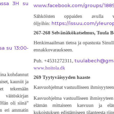
lassa 3H su
www.facebook.com/groups/188
Sähköisten oppaiden avulla vo
https://issuu.com/yleuro
öljyihin:
267-268 Selvänäkökatselmus, Tuula 
Henkimaailman tietoa ja opastusta Sinul
sa su 13:00-
ennakkovaraukseen.
tuulabech@gma
Puh. +4531272311,
www.hoitola.dk
pina kohdannut
269 Tyytyväisyyden haaste
set, kauniit ja
Kasvuohjelmat vastuulliseen ihmisyyteen
net tekemään
väitöskirjan
Kasvuohjelma vastuulliseen ihmisyyteen t
”Hän oli siinä”
elämän mittaiseen kasvuun ja elä
en eri ammatin
kukoistuksen edistämiseen tilanteesta rii