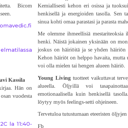
tetta. Bicom
Kemiallisesti kehon eri osissa ja tuoks
seen.
henkisellä ja energioiden tasolla. Sen t
sinua kohti omaa parastasi ja parasta mah
mavedic.fi
Me olemme ihmeellisiä mestariteoksia i
henki. Näistä jokainen yksinään on moni
jelmatilassa
joskus on häiriöitä ja se yhden häiriön
Kehon häiriöt on helppo havaita, mutta 
voi olla mielen tai hengen alueen häiriö.
Young Living
tuotteet vaikuttavat terve
alueella. Öljyillä voi tasapainott
kirjaa. Hän on
emotionaalisella kuin henkisellä tasoll
n osan vuodesta
löytyy myös feelings-setti ohjeineen.
Tervetuloa tutustumaan eteeristen öljyje
2C la 11:40-
Fb -ry