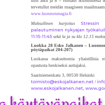
uusi alku ja 8 = runsaus ikuisuudesta i
tervetullut meidän maagiseen maailmaa
www.luonnonmagia.fi
Stressin 
Maksullinen harjoitus
palautuminen nykyajan työkaluil
11:15-11:45
sekä la ja su klo 12.15 maks
Luokka 28 Esko Jalkanen – Luonnon
pöytäpaikat 204-207)
Luokassa maksuttomia yliaistillisia mi
opastusta henkiseksi auttajaksi.
Saariniemenkatu 3, 00530 Helsinki
toimisto@eskojalkanen.net
inf
/
www.eskojalkanen.net
www.goo
,
ja käytäväpaikat