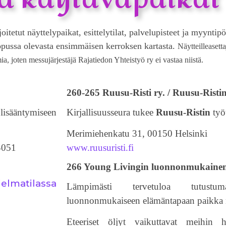
tetut näyttelypaikat, esittelytilat, palvelupisteet ja myyntipö
lopussa olevasta ensimmäisen kerroksen kartasta.
Näytteilleasett
ia, joten messujärjestäjä Rajatiedon Yhteistyö ry ei vastaa niistä.
260-265 Ruusu-Risti ry. / Ruusu-Ristin 
lisääntymiseen
Kirjallisuusseura tukee
Ruusu-Ristin
työt
Merimiehenkatu 31, 00150 Helsinki
4051
www.ruusuristi.fi
266 Young Livingin luonnonmukaine
elmatilassa
Lämpimästi tervetuloa tutust
luonnonmukaiseen elämäntapaan paikka n
Eteeriset öljyt vaikuttavat meihin 