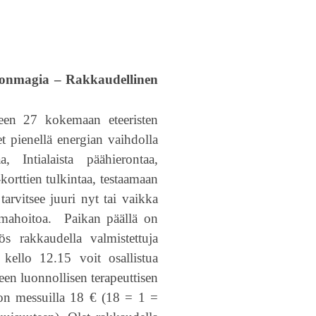
nonmagia – Rakkaudellinen
seen 27 kokemaan eteeristen
t pienellä energian vaihdolla
, Intialaista päähierontaa,
korttien tulkintaa, testaamaan
 tarvitsee juuri nyt tai vaikka
ahoitoa. Paikan päällä on
s rakkaudella valmistettuja
kello 12.15 voit osallistua
een luonnollisen terapeuttisen
on messuilla 18 € (18 = 1 =