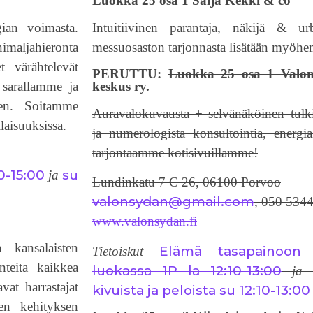
Luokka 25 osa 1 Saija Kekki & co
ian voimasta.
Intuitiivinen parantaja, näkijä & ur
imaljahieronta
messuosaston tarjonnasta lisätään myöh
t värähtelevät
PERUTTU:
Luokka 25 osa 1 Valon
keskus ry.
sarallamme ja
een. Soitamme
Auravalokuvausta + selvänäköinen tulki
ilaisuuksissa.
ja numerologista konsultointia, energi
tarjontaamme kotisivuillamme!
20-15:00
su
ja
Lundinkatu 7 C 26, 06100 Porvoo
valonsydan@gmail.com
, 050 5344
www.valonsydan.fi
 kansalaisten
Elämä tasapainoon 
Tietoiskut
nteita kaikkea
luokassa 1P la 12:10-13:00
ja
vat harrastajat
kivuista ja peloista su 12:10-13:00
en kehityksen