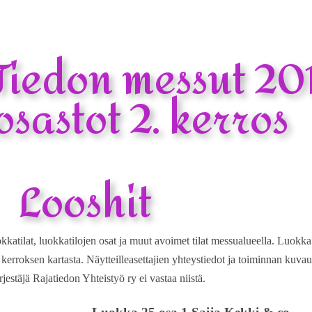
Tiedon messut 20
Yhdistys
Hengen ja Tiedon messuj
sastot 2. kerros
Looshit
atilat, luokkatilojen osat ja muut avoimet tilat messualueella. Luokka 26
 kerroksen kartasta. Näytteilleasettajien yhteystiedot ja toiminnan kuvau
jestäjä Rajatiedon Yhteistyö ry ei vastaa niistä.