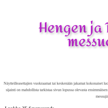
Hengen ja 
messuo
Näytteilleasettajien vuokraamat tai keskenään jakamat kokonaiset luokk
sijainti on mahdollista tarkistaa sivun lopussa olevasta ensimmäisen
messujär