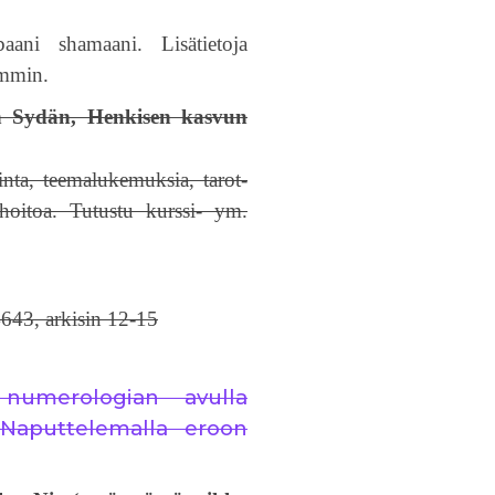
baani shamaani. Lisätietoja
emmin.
 Sydän, Henkisen kasvun
nta, teemalukemuksia, tarot-
ahoitoa. Tutustu kurssi- ym.
643, arkisin 12-15
numerologian avulla
Naputtelemalla eroon