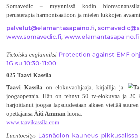
Somavedic – myynnissä kodin bioresonanssilai
perusterapia harmonisaatioon ja mielen lukkojen avaami
palvelut@elamantasapaino.fi
somavedic@so
,
www.somavedic.fi
www.elamantasapaino.fi
,
Protection against EMF oh
Tietoisku englanniksi
1G su 10:30-11:00
025 Taavi Kassila
Taavi Kassila
on elokuvaohjaaja, kirjailija ja
joogaopettaja. Hän on tehnyt 50 tv-elokuvaa ja 20 
harjoittanut joogaa lapsuudestaan alkaen viettää suure
opettajansa
Äiti Amman
luona.
www.taavikassila.com
Läsnäolon kauneus pikkusalissa 
Luentoesitys