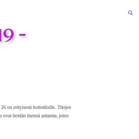
19 -
en sivut
Kirjasto & Studio
Julkaisut
Yhteystiedot
 on erityisesti hoitotiloille. Tilojen
s ovat heidän itsensä antamia, joten