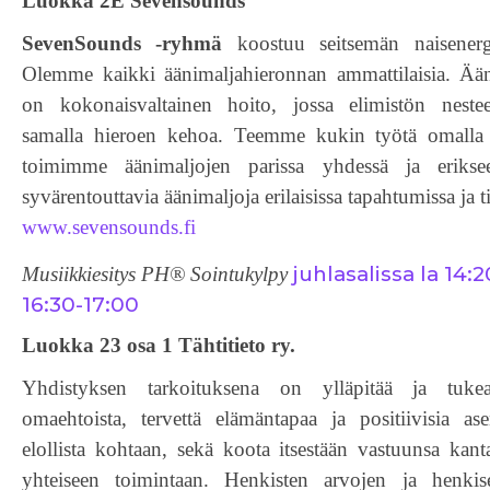
Luokka 2E Sevensounds
SevenSounds -ryhmä
koostuu seitsemän naisenerg
Olemme kaikki äänimaljahieronnan ammattilaisia. Ään
on kokonaisvaltainen hoito, jossa elimistön nestee
samalla hieroen kehoa. Teemme kukin työtä omalla 
toimimme äänimaljojen parissa yhdessä ja eriks
syvärentouttavia äänimaljoja erilaisissa tapahtumissa ja t
www.sevensounds.fi
juhlasalissa la 14:
Musiikkiesitys PH® Sointukylpy
16:30-17:00
Luokka 23 osa 1 Tähtitieto ry.
Yhdistyksen tarkoituksena on ylläpitää ja tukea
omaehtoista, tervettä elämäntapaa ja positiivisia ase
elollista kohtaan, sekä koota itsestään vastuunsa kanta
yhteiseen toimintaan. Henkisten arvojen ja henkis