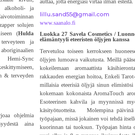
auttaa, jotta energiasi virtaa ilman esteitä.
 alkoholi- ja
lillu.sand55@gmail.com
aivotoiminnan
www.saanalo.fi
zapper solujen
miseen (
Hulda
Luokka 27 Savela Cosmetics / Luon
elämäntyyli eteeristen öljyjen kanssa
terveyteen ja
aboriginaalien
Tervetuloa toiseen kerrokseen huonee
tin Hemi-Sync
öljyjen lumoava vaikutusta. Meillä pääse
eskittymiseen,
kokeilemaan aromaattista käsihierontaa
en & terveyden
rakkauden energian hoitoa, Enkeli Tarot-
millaisia eteerisiä öljyjä sinun elimistösi
kokemaan kokonaista AromaTouch arom
Esoteerinen kahvila ja myynnissä myö
käsityötuotteita. Molempina päivinä 
joaa ohjelmia
työpajaan, missä jokainen voi tehdä itsell
syydestä aina
kuorinnan tai tuoksun. Työpajan hinta 