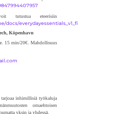
9847994407957
it tutustua eteerisiin
pe/docs/everydayessentials_v1_fi
Bech, Köpenhavn
le. 15 min/20€. Mahdollisuus
il.com
arjoaa inhimillisiä työkaluja
mänmuutosten omaehtoisen
ppumatta yksin ja yhdessä.