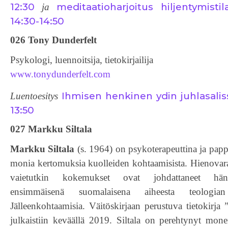
12:30
meditaatioharjoitus hiljentymisti
ja
14:30-14:50
026 Tony Dunderfelt
Psykologi, luennoitsija, tietokirjailija
www.tonydunderfelt.com
Ihmisen henkinen ydin juhlasalis
Luentoesitys
13:50
027 Markku Siltala
Markku Siltala
(s. 1964) on psykoterapeuttina ja pap
monia kertomuksia kuolleiden kohtaamisista. Hienovarai
vaietutkin kokemukset ovat johdattaneet hä
ensimmäisenä suomalaisena aiheesta teologian 
Jälleenkohtaamisia. Väitöskirjaan perustuva tietokirja 
julkaistiin keväällä 2019. Siltala on perehtynyt mon