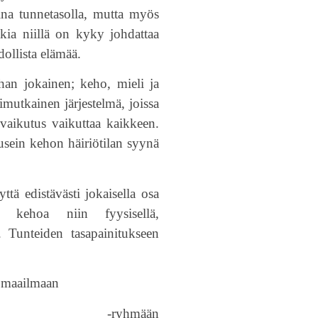
uina tunnetasolla, mutta myös
akia niillä on kyky johdattaa
dollista elämää.
han jokainen; keho, mieli ja
mutkainen järjestelmä, joissa
 vaikutus vaikuttaa kaikkeen.
usein kehon häiriötilan syynä
yttä edistävästi jokaisella osa
aa kehoa niin fyysisellä,
a. Tunteiden tasapainitukseen
n maailmaan
hmään