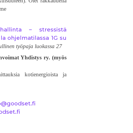
kuisuuteen). Olet rakkaudella
mme
hallinta – stressistä
la ohjelmatilassa 1G su
ullinen työpaja luokassa 27
voimat Yhdistys ry. (myös
ttauksia kotienergioista ja
o@goodset.fi
dset.fi