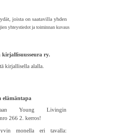
ydät, joista on saatavilla yhden
ajien yhteystiedot ja toiminnan kuvaus
kirjallisuusseura ry.
ä kirjallisella alalla.
n elämäntapa
umaan Young Livingin
ro 266 2. kerros!
hyvin monella eri tavalla: