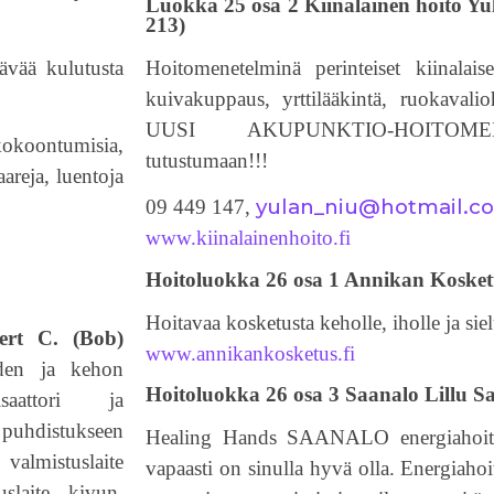
Luokka 25 osa 2 Kiinalainen hoito Y
213)
ävää kulutusta
Hoitomenetelminä perinteiset kiinalais
kuivakuppaus, yrttilääkintä, ruokaval
UUSI AKUPUNKTIO-HOITOMEN
kokoontumisia,
tutustumaan!!!
areja, luentoja
yulan_niu@hotmail.c
09 449 147,
www.kiinalainenhoito.fi
Hoitoluokka 26 osa 1 Annikan Kosket
Hoitavaa kosketusta keholle, iholle ja siel
ert C. (Bob)
www.annikankosketus.fi
veden ja kehon
Hoitoluokka 26 osa 3 Saanalo Lillu 
saattori ja
puhdistukseen
Healing Hands SAANALO energiahoito.
lmistuslaite
vapaasti on sinulla hyvä olla. Energiaho
slaite kivun,