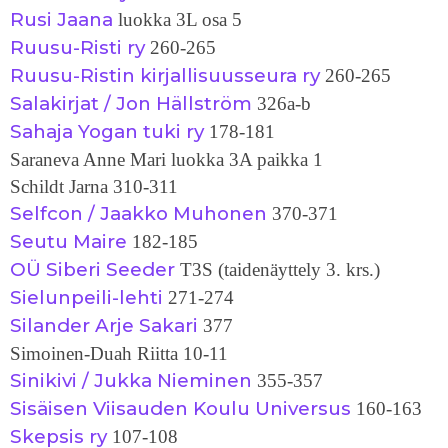
Rusi Jaana
luokka 3L osa 5
Ruusu-Risti ry
260-265
Ruusu-Ristin kirjallisuusseura ry
260-265
Salakirjat / Jon Hällström
326a-b
Sahaja Yogan tuki ry
178-181
Saraneva Anne Mari luokka 3A paikka 1
Schildt Jarna 310-311
Selfcon / Jaakko Muhonen
370-371
Seutu Maire
182-185
OÜ Siberi Seeder
T3S (taidenäyttely 3. krs.)
Sielunpeili-lehti
271-274
Silander Arje Sakari
377
Simoinen-Duah Riitta 10-11
Sinikivi / Jukka Nieminen
355-357
Sisäisen Viisauden Koulu Universus
160-163
Skepsis ry
107-108