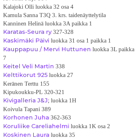
Kalajoki Olli luokka 32 osa 4
Kamula Sanna T3Q 3. krs. taidenäyttelytila
Kanninen Helinä luokka 3A paikka 1
Karatas-Seura ry
327-328
Kaskimäki Päivi
luokka 31 osa 1 paikka 1
Kauppapuu / Mervi Huttunen
luokka 3L paikka
7
Keitel Veli Martin
338
Kelttikorut 925
luokka 27
Keränen Terttu 155
Kipukoukku-PL 320-321
Kivigalleria J&J
; luokka 1H
Koivula Tapani 389
Korhonen Juha
362-363
Koruliike Careliahelmi
luokka 1K osa 2
Koskinen Laura
luokka 35