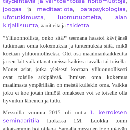
täydentäviä ja vaihtoehtoisia hoitomuotoja
,
joogaa
meditaatiota
parapsykologiaa
ja
,
,
ufotutkimusta
luomutuotteita
alan
,
,
kirjallisuutta
taidetta
, äänitteitä ja
.
”Yliluonnollista, onko sitä?” teemana haastoi kävijänsä
tutkimaan omia kokemuksia ja tuntemuksia siitä, mikä
koetaan yliluonnolliseksi. Olet osa maailmankaikkeutta
ja sen lait vaikuttavat meissä kaikissa tavalla tai toisella.
Monet asiat, jotka yleisesti koetaan yliluonnollisesti
ovat toisille arkipäivää. Ihmisen oma kokemus
maailmasta ympärillään on meistä kullekin oma. Vaikka
joku ei koe jotain ilmiötä omakseen voi se toiselle olla
hyvinkin läheinen ja tuttu.
1. kerroksen
Messuilla vuonna 2015 oli uutta
seminaaritila
luokassa 1M. Luokka toimi
aikaisemmin hoitotilana. Samalla messujen loppupäivän