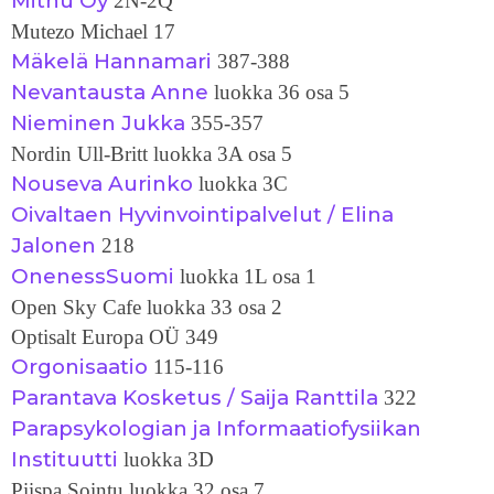
Mithu Oy
2N-2Q
Mutezo Michael 17
Mäkelä Hannamari
387-388
Nevantausta Anne
luokka 36 osa 5
Nieminen Jukka
355-357
Nordin Ull-Britt luokka 3A osa 5
Nouseva Aurinko
luokka 3C
Oivaltaen Hyvinvointipalvelut / Elina
Jalonen
218
OnenessSuomi
luokka 1L osa 1
Open Sky Cafe luokka 33 osa 2
Optisalt Europa OÜ 349
Orgonisaatio
115-116
Parantava Kosketus / Saija Ranttila
322
Parapsykologian ja Informaatiofysiikan
Instituutti
luokka 3D
Piispa Sointu luokka 32 osa 7