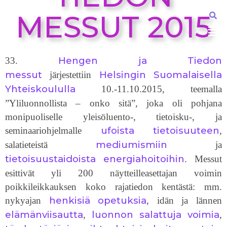
MESSUT 2015
Hengen ja Tiedon
33.
messut
Helsingin Suomalaisella
järjestettiin
Yhteiskoululla
10.-11.10.2015, teemalla
”Yliluonnollista – onko sitä”, joka oli pohjana
monipuoliselle yleisöluento-, tietoisku-, ja
ufoista
tietoisuuteen
seminaariohjelmalle
,
mediumismiin
salatieteistä
ja
tietoisuustaidoista
energiahoitoihin
. Messut
esittivät yli 200 näytteilleasettajan voimin
poikkileikkauksen koko rajatiedon kentästä: mm.
henkisiä opetuksia
nykyajan
, idän ja lännen
elämänviisautta
luonnon salattuja voimia
,
,