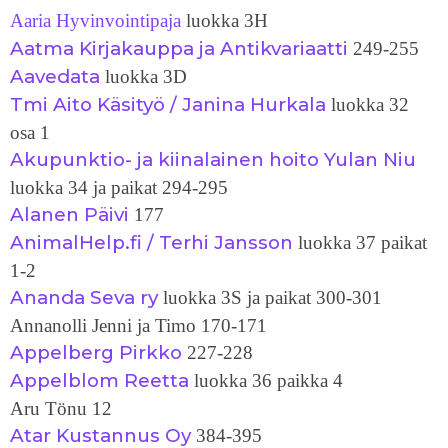
Aaria Hyvinvointipaja
luokka 3H
Aatma Kirjakauppa ja Antikvariaatti
249-255
Aavedata
luokka 3D
Tmi Aito Käsityö / Janina Hurkala
luokka 32
osa 1
Akupunktio- ja kiinalainen hoito Yulan Niu
luokka 34 ja paikat 294-295
Alanen Päivi
177
AnimalHelp.fi / Terhi Jansson
luokka 37 paikat
1-2
Ananda Seva ry
luokka 3S ja paikat 300-301
Annanolli Jenni ja Timo 170-171
Appelberg Pirkko
227-228
Appelblom Reetta
luokka 36 paikka 4
Aru Tönu 12
Atar Kustannus Oy
384-395