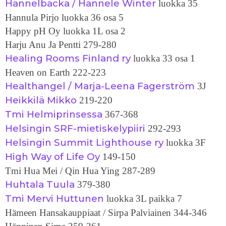
Hannelbacka / Hannele Winter
luokka 35
Hannula Pirjo luokka 36 osa 5
Happy pH Oy luokka 1L osa 2
Harju Anu Ja Pentti 279-280
Healing Rooms Finland ry
luokka 33 osa 1
Heaven on Earth 222-223
Healthangel / Marja-Leena Fagerström
3J
Heikkilä Mikko
219-220
Tmi Helmiprinsessa
367-368
Helsingin SRF-mietiskelypiiri
292-293
Helsingin Summit Lighthouse ry
luokka 3F
High Way of Life Oy
149-150
Tmi Hua Mei / Qin Hua Ying 287-289
Huhtala Tuula
379-380
Tmi Mervi Huttunen
luokka 3L paikka 7
Hämeen Hansakauppiaat / Sirpa Palviainen 344-346