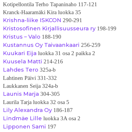
Kotipellontila Terho Tapaninaho 117-121
Kranck-Haaramäki Kira luokka 35
Krishna-liike ISKCON
290-291
Kristosofinen Kirjallisuusseura ry
198-199
Kristus – Valo
188-190
Kustannus Oy Taivaankaari
256-259
Kuukari Eija
luokka 31 osa 2 paikka 2
Kuusela Matti
214-216
Lahdes Tero
325a-b
Lahtinen Päivi 331-332
Laukkanen Seija 324a-b
Launis Marja
304-305
Laurila Tarja luokka 32 osa 5
Lily Alexandra Oy
186-187
Lindmäe Lille
luokka 3A osa 2
Lipponen Sami
197