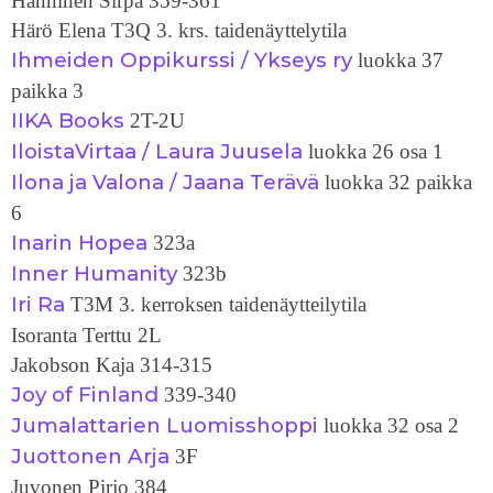
Hänninen Sirpa 359-361
Härö Elena T3Q 3. krs. taidenäyttelytila
Ihmeiden Oppikurssi / Ykseys ry
luokka 37
paikka 3
IIKA Books
2T-2U
IloistaVirtaa / Laura Juusela
luokka 26 osa 1
Ilona ja Valona / Jaana Terävä
luokka 32 paikka
6
Inarin Hopea
323a
Inner Humanity
323b
Iri Ra
T3M 3. kerroksen taidenäytteilytila
Isoranta Terttu 2L
Jakobson Kaja 314-315
Joy of Finland
339-340
Jumalattarien Luomisshoppi
luokka 32 osa 2
Juottonen Arja
3F
Juvonen Pirjo 384