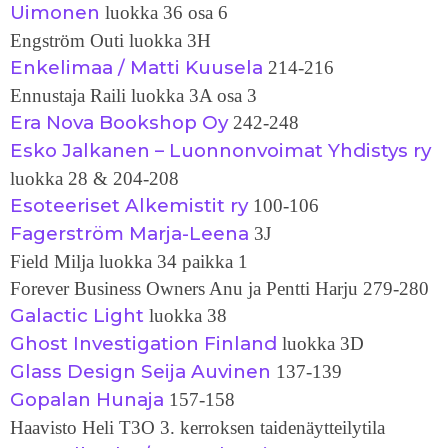
Uimonen
luokka 36 osa 6
Engström Outi luokka 3H
Enkelimaa / Matti Kuusela
214-216
Ennustaja Raili luokka 3A osa 3
Era Nova Bookshop Oy
242-248
Esko Jalkanen – Luonnonvoimat Yhdistys ry
luokka 28 & 204-208
Esoteeriset Alkemistit ry
100-106
Fagerström Marja-Leena
3J
Field Milja luokka 34 paikka 1
Forever Business Owners Anu ja Pentti Harju 279-280
Galactic Light
luokka 38
Ghost Investigation Finland
luokka 3D
Glass Design Seija Auvinen
137-139
Gopalan Hunaja
157-158
Haavisto Heli T3O 3. kerroksen taidenäytteilytila