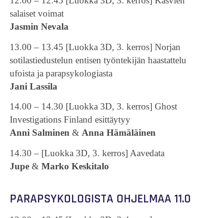
12.00 – 12.45 [Luokka 3D, 3. kerros] Kasvien
salaiset voimat
Jasmin Nevala
13.00 – 13.45 [Luokka 3D, 3. kerros] Norjan
sotilastiedustelun entisen työntekijän haastattelu
ufoista ja parapsykologiasta
Jani Lassila
14.00 – 14.30 [Luokka 3D, 3. kerros] Ghost
Investigations Finland esittäytyy
Anni Salminen
&
Anna Hämäläinen
14.30 – [Luokka 3D, 3. kerros] Aavedata
Jupe
&
Marko Keskitalo
PARAPSYKOLOGISTA OHJELMAA 11.0