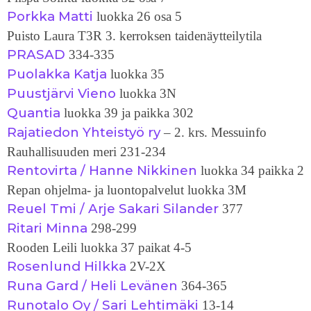
Porkka Matti
luokka 26 osa 5
Puisto Laura T3R 3. kerroksen taidenäytteilytila
PRASAD
334-335
Puolakka Katja
luokka 35
Puustjärvi Vieno
luokka 3N
Quantia
luokka 39 ja paikka 302
Rajatiedon Yhteistyö ry
– 2. krs. Messuinfo
Rauhallisuuden meri 231-234
Rentovirta / Hanne Nikkinen
luokka 34 paikka 2
Repan ohjelma- ja luontopalvelut luokka 3M
Reuel Tmi / Arje Sakari Silander
377
Ritari Minna
298-299
Rooden Leili luokka 37 paikat 4-5
Rosenlund Hilkka
2V-2X
Runa Gard / Heli Levänen
364-365
Runotalo Oy / Sari Lehtimäki
13-14