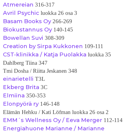
Atmereian
316-317
Avril Psychic
luokka 26 osa 3
Basam Books Oy
266-269
Biokustannus Oy
140-145
Bowellan Suvi
308-309
Creation by Sirpa Kukkonen
109-111
CST-klinikka / Katja Puolakka
luokka 35
Dahlberg Tiina 347
Tmi Dosha / Riitta Jeskanen 348
einarietelli
T3L
Ekberg Brita
3C
Elmiina
350-353
Elonpyörä ry
146-148
Elämän Hehku / Kati Löfman luokka 26 osa 2
EMM´s Wellness Oy / Eeva Merger
112-114
Energiahuone Marianne / Marianne