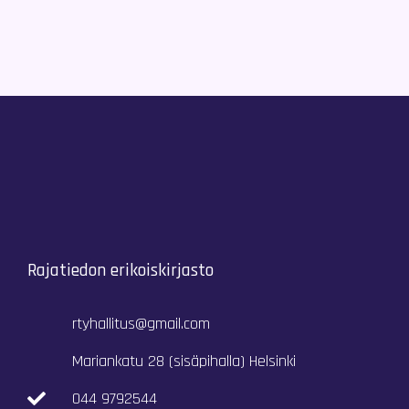
Rajatiedon erikoiskirjasto
rtyhallitus@gmail.com
Mariankatu 28 (sisäpihalla) Helsinki
044 9792544