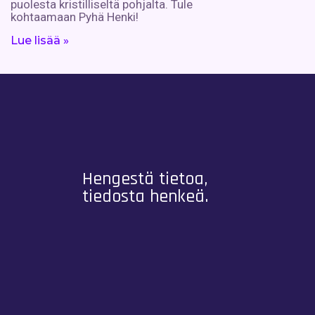
puolesta kristilliseltä pohjalta. Tule
kohtaamaan Pyhä Henki!
Lue lisää »
Hengestä tietoa,
tiedosta henkeä.