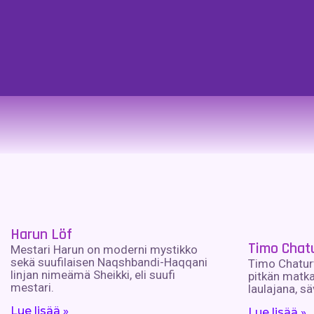
Harun Löf
Timo Chat
Mestari Harun on moderni mystikko
sekä suufilaisen Naqshbandi-Haqqani
Timo Chatur
linjan nimeämä Sheikki, eli suufi
pitkän matka
mestari.
laulajana, sä
Lue lisää »
Lue lisää »