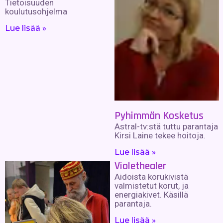
Tietoisuuden
koulutusohjelma
Lue lisää »
Pyhimmän Kosketus
Astral-tv:stä tuttu parantaja
Kirsi Laine tekee hoitoja.
Lue lisää »
Violethealer
Aidoista korukivistä
valmistetut korut, ja
energiakivet. Käsillä
parantaja.
Lue lisää »