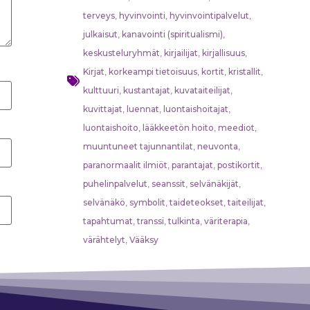
terveys
hyvinvointi
hyvinvointipalvelut
,
,
,
julkaisut
kanavointi (spiritualismi)
,
,
keskusteluryhmät
kirjailijat
kirjallisuus
,
,
,
Kirjat
korkeampi tietoisuus
kortit
kristallit
,
,
,
,
kulttuuri
kustantajat
kuvataiteilijat
,
,
,
kuvittajat
luennat
luontaishoitajat
,
,
,
luontaishoito
lääkkeetön hoito
meediot
,
,
,
muuntuneet tajunnantilat
neuvonta
,
,
paranormaalit ilmiöt
parantajat
postikortit
,
,
,
puhelinpalvelut
seanssit
selvänäkijät
,
,
,
selvänäkö
symbolit
taideteokset
taiteilijat
,
,
,
,
tapahtumat
transsi
tulkinta
väriterapia
,
,
,
,
värähtelyt
Vääksy
,