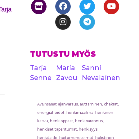
Tarja
TUTUSTU MYÖS
Tarja
Maria
Sanni
Senne
Zavou
Nevalainen
ajanvaraus
auttaminen
chakrat
Avainsanat:
,
,
,
energiahoidot
henkimaailma
henkinen
,
,
kasvu
henkioppaat
henkiparannus
,
,
,
henkiset tapahtumat
henkisyys
,
,
henkitaide
hoitomenetelmät
holistinen
,
,