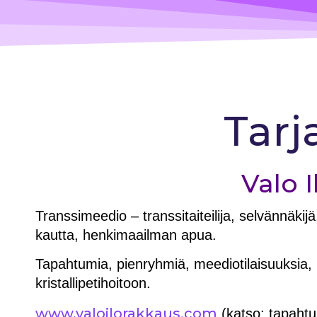
Tarj
Valo 
Transsimeedio – transsitaiteilija, selvännäki
kautta, henkimaailman apua.
Tapahtumia, pienryhmiä, meediotilaisuuksia,
kristallipetihoitoon.
www.valoilorakkaus.com
(katso: tapahtu