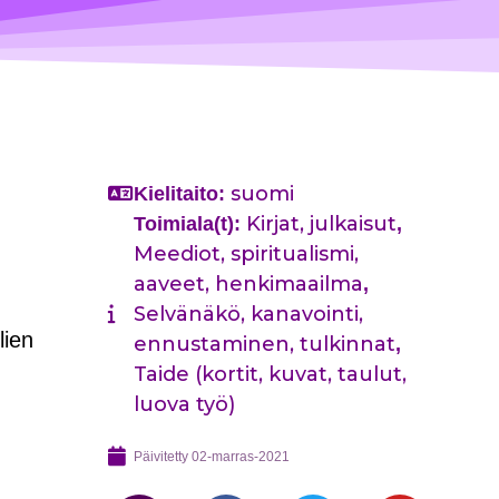
suomi
Kielitaito:
Kirjat, julkaisut
Toimiala(t):
,
Meediot, spiritualismi,
aaveet, henkimaailma
,
Selvänäkö, kanavointi,
lien
ennustaminen, tulkinnat
,
Taide (kortit, kuvat, taulut,
luova työ)
Päivitetty
02-marras-2021