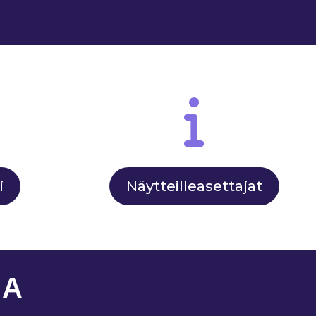
i
Näytteilleasettajat
NA