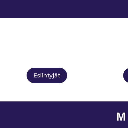
Esiintyjät
M