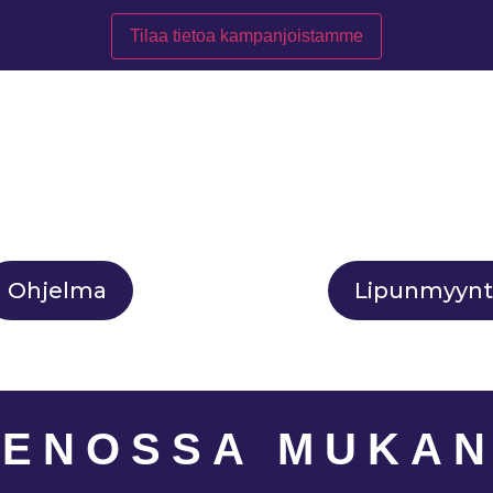
Ohjelma
Lipunmyynt
ENOSSA MUKA