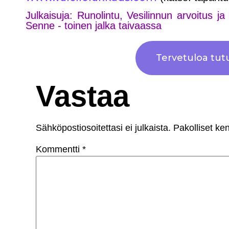
Julkaisuja: Runolintu, Vesilinnun arvoitus j
Senne - toinen jalka taivaassa
Tervetuloa tu
Vastaa
Sähköpostiosoitettasi ei julkaista.
Pakolliset ke
Kommentti
*