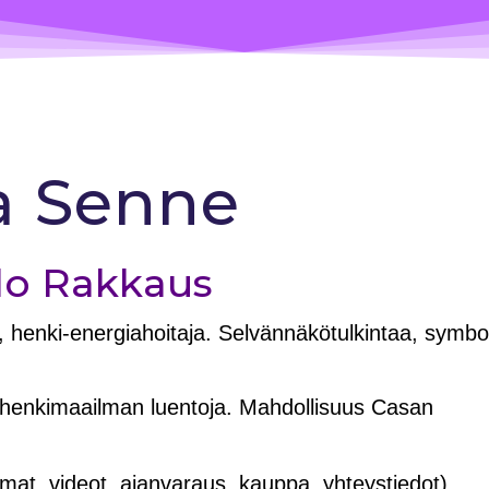
a Senne
Ilo Rakkaus
jä, henki-energiahoitaja. Selvännäkötulkintaa, symbo
 henkimaailman luentoja. Mahdollisuus Casan
mat, videot, ajanvaraus, kauppa, yhteystiedot)