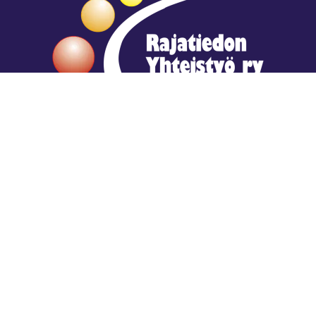
Hengestä tietoa,
tiedosta henkeä.
Rajatiedon erikoiskirjasto
rtyhallitus@gmail.com
Mariankatu 28 (sisäpihalla) Helsinki
044 9792544
Rajatiedon Erikoiskirjasto Mariankatu 28:ssa on