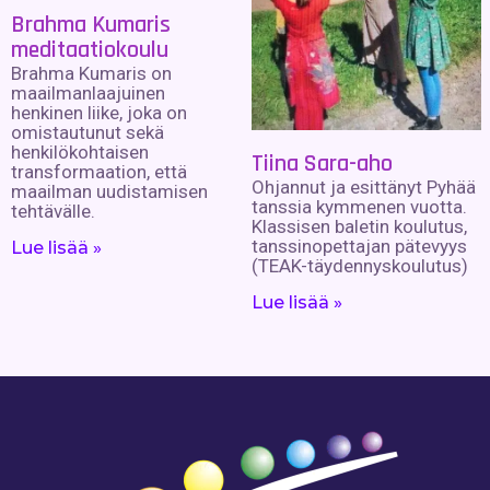
Brahma Kumaris
meditaatiokoulu
Brahma Kumaris on
maailmanlaajuinen
henkinen liike, joka on
omistautunut sekä
henkilökohtaisen
Tiina Sara-aho
transformaation, että
Ohjannut ja esittänyt Pyhää
maailman uudistamisen
tanssia kymmenen vuotta.
tehtävälle.
Klassisen baletin koulutus,
tanssinopettajan pätevyys
Lue lisää »
(TEAK-täydennyskoulutus)
Lue lisää »