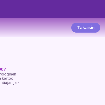
Takaisin
pov
rologinen
a kertoo
ymäajan ja -