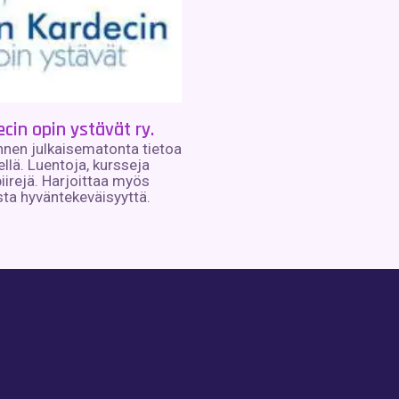
ecin opin ystävät ry.
nen julkaisematonta tietoa
llä. Luentoja, kursseja
iirejä. Harjoittaa myös
ta hyväntekeväisyyttä.