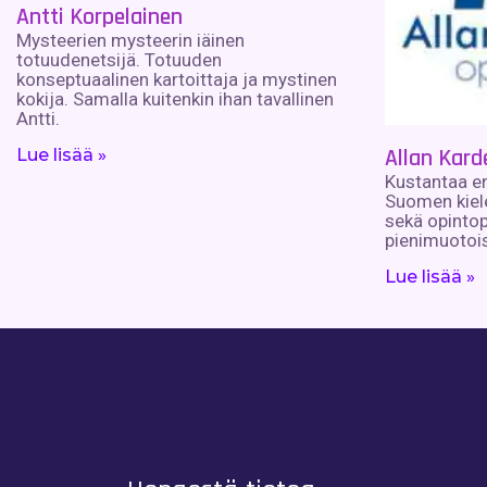
Antti Korpelainen
Mysteerien mysteerin iäinen
totuudenetsijä. Totuuden
konseptuaalinen kartoittaja ja mystinen
kokija. Samalla kuitenkin ihan tavallinen
Antti.
Allan Kard
Lue lisää »
Kustantaa en
Suomen kiele
sekä opintop
pienimuotois
Lue lisää »