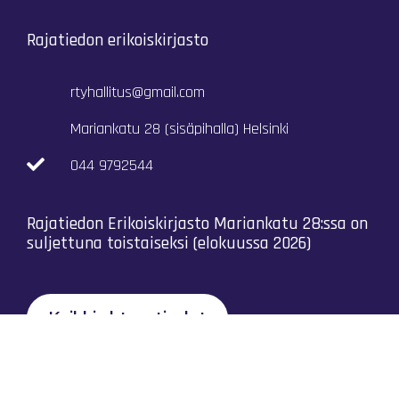
Rajatiedon erikoiskirjasto
rtyhallitus@gmail.com
Mariankatu 28 (sisäpihalla) Helsinki
044 9792544
Rajatiedon Erikoiskirjasto Mariankatu 28:ssa on
suljettuna toistaiseksi (elokuussa 2026)
Kaikki yhteystiedot