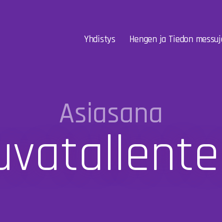
Yhdistys
Hengen ja Tiedon messuj
Asiasana
uvatallente