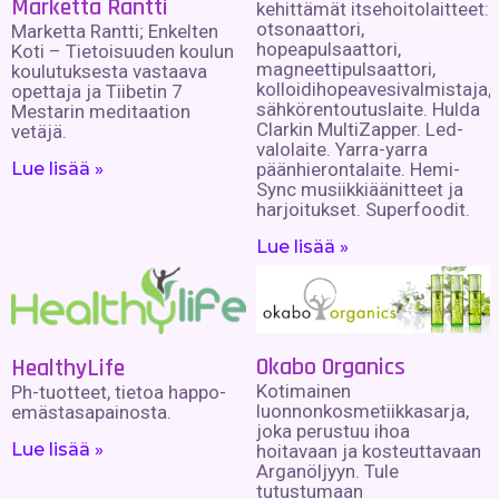
Marketta Rantti
kehittämät itsehoitolaitteet:
otsonaattori,
Marketta Rantti; Enkelten
hopeapulsaattori,
Koti – Tietoisuuden koulun
magneettipulsaattori,
koulutuksesta vastaava
kolloidihopeavesivalmistaja,
opettaja ja Tiibetin 7
sähkörentoutuslaite. Hulda
Mestarin meditaation
Clarkin MultiZapper. Led-
vetäjä.
valolaite. Yarra-yarra
päänhierontalaite. Hemi-
Lue lisää »
Sync musiikkiäänitteet ja
harjoitukset. Superfoodit.
Lue lisää »
Okabo Organics
HealthyLife
Kotimainen
Ph-tuotteet, tietoa happo-
luonnonkosmetiikkasarja,
emästasapainosta.
joka perustuu ihoa
Lue lisää »
hoitavaan ja kosteuttavaan
Arganöljyyn. Tule
tutustumaan