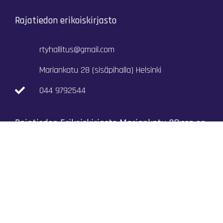
Rajatiedon erikoiskirjasto
rtyhallitus@gmail.com
Mariankatu 28 (sisäpihalla) Helsinki
044 9792544
Rajatiedon Erikoiskirjasto Mariankatu 28:ssa on
suljettuna toistaiseksi (elokuussa 2026)
Kaikki yhteystiedot