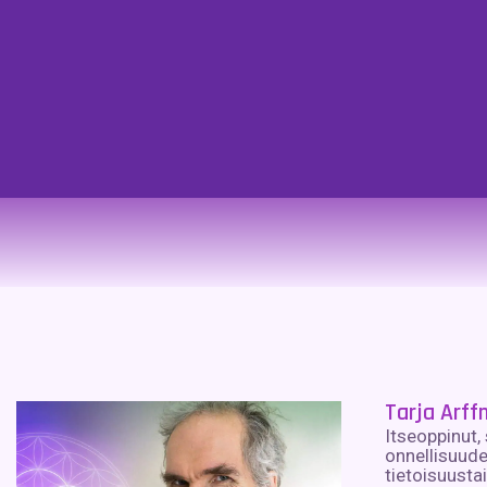
Tarja Arf
Itseoppinut,
onnellisuude
tietoisuusta