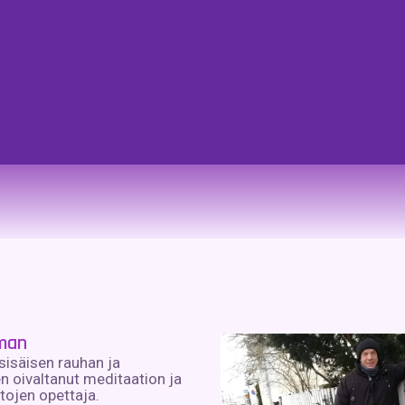
fman
 sisäisen rauhan ja
n oivaltanut meditaation ja
itojen opettaja.