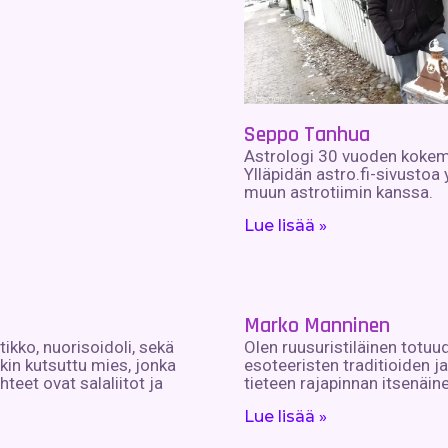
Seppo Tanhua
Astrologi 30 vuoden kokem
Ylläpidän astro.fi-sivustoa
muun astrotiimin kanssa.
Lue lisää »
Marko Manninen
itikko, nuorisoidoli, sekä
Olen ruusuristiläinen totuud
in kutsuttu mies, jonka
esoteeristen traditioiden 
teet ovat salaliitot ja
tieteen rajapinnan itsenäine
Lue lisää »