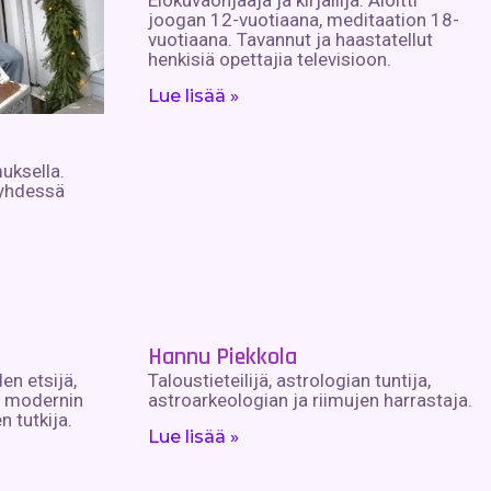
Elokuvaohjaaja ja kirjailija. Aloitti
joogan 12-vuotiaana, meditaation 18-
vuotiaana. Tavannut ja haastatellut
henkisiä opettajia televisioon.
Lue lisää »
uksella.
 yhdessä
Hannu Piekkola
en etsijä,
Taloustieteilijä, astrologian tuntija,
ja modernin
astroarkeologian ja riimujen harrastaja.
n tutkija.
Lue lisää »