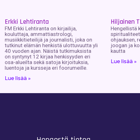
Erkki Lehtiranta
Hiljainen T
FM Erkki Lehtiranta on kirjailija,
Hengellistä k
kouluttaja, ammattiastrologi,
spiritualitee
musiikkitieteilijä ja journalisti, joka on
ohjauksen, re
tutkinut elämän henkistä ulottuvuutta yli
joogan ja ko
40 vuoden ajan. Näistä tutkimuksista
kautta
on syntynyt 12 kirjaa henkisyyden eri
Lue lisää »
osa-alueilta sekä satoja kirjoituksia,
luentoja ja kursseja eri foorumeille.
Lue lisää »
Hengestä tietoa,