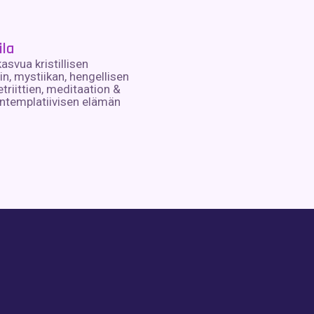
ila
asvua kristillisen
tin, mystiikan, hengellisen
triittien, meditaation &
ntemplatiivisen elämän