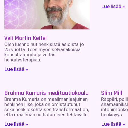
Lue lisää »
Veli Martin Keitel
Olen luennoinut henkisistä asioista jo
25 vuotta. Teen myös selvänäköisiä
konsultaatioita ja vedän
hengitysterapiaa.
Lue lisää »
Brahma Kumaris meditaatiokoulu
Slim Mill
Brahma Kumaris on maailmanlaajuinen
Räppäri, poli
henkinen liike, joka on omistautunut
shamaaniksik
sekä henkilökohtaisen transformaation,
intohimonkoh
että maailman uudistamisen tehtävälle.
henkisyys.
Lue lisää »
Lue lisää »