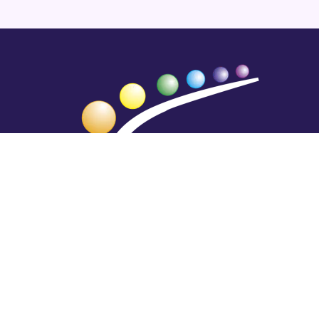
Hengestä tietoa,
tiedosta henkeä.
Rajatiedon erikoiskirjasto