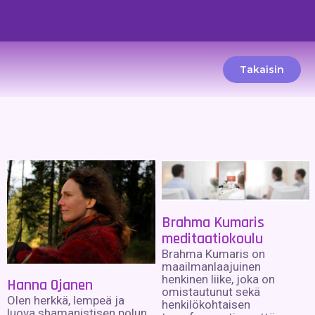
Takaisin
Brahma Kumaris
meditaatiokoulu
Brahma Kumaris on
maailmanlaajuinen
henkinen liike, joka on
Hanna Ojanen
omistautunut sekä
Olen herkkä, lempeä ja
henkilökohtaisen
luova shamanistisen polun