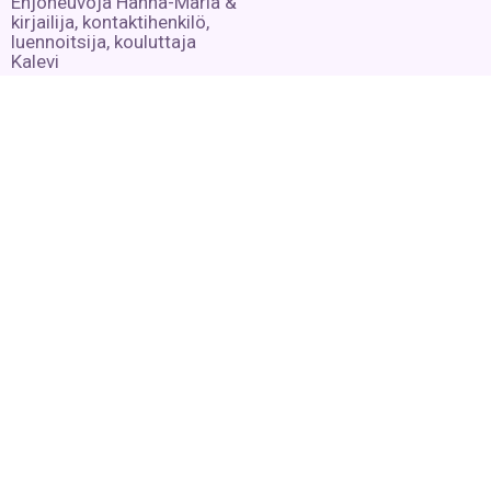
Enjoneuvoja Hanna-Maria &
kirjailija, kontaktihenkilö,
luennoitsija, kouluttaja
Kalevi
Lue lisää »
Hengestä tietoa,