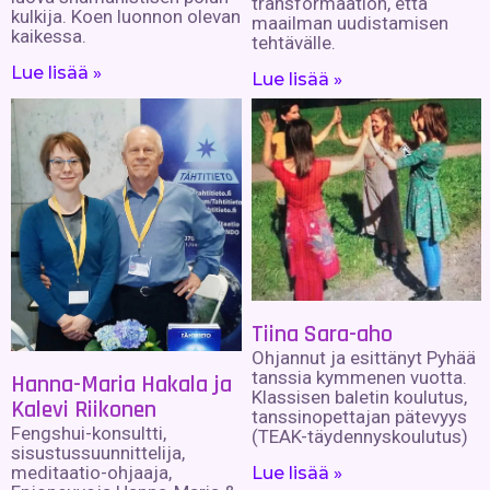
transformaation, että
kulkija. Koen luonnon olevan
maailman uudistamisen
kaikessa.
tehtävälle.
Lue lisää »
Lue lisää »
Tiina Sara-aho
Ohjannut ja esittänyt Pyhää
tanssia kymmenen vuotta.
Hanna-Maria Hakala ja
Klassisen baletin koulutus,
Kalevi Riikonen
tanssinopettajan pätevyys
Fengshui-konsultti,
(TEAK-täydennyskoulutus)
sisustussuunnittelija,
meditaatio-ohjaaja,
Lue lisää »