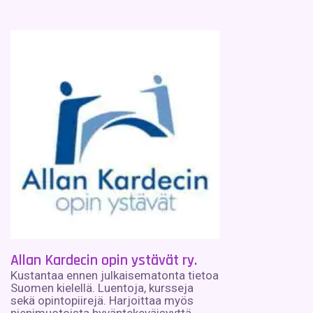
Allan Kardecin opin ystävät ry.
Kustantaa ennen julkaisematonta tietoa
Suomen kielellä. Luentoja, kursseja
sekä opintopiirejä. Harjoittaa myös
pienimuotoista hyväntekeväisyyttä.