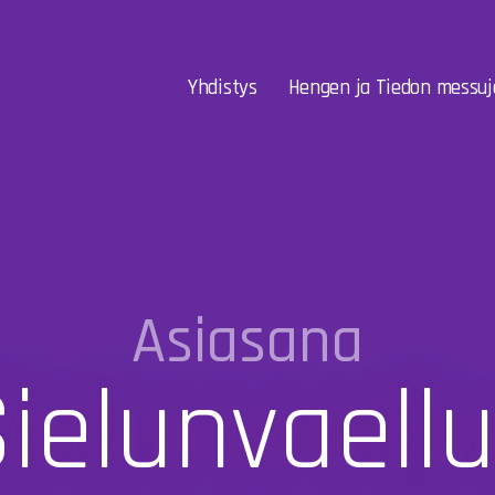
Yhdistys
Hengen ja Tiedon messuj
Asiasana
ielunvaell