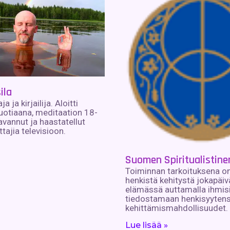
ila
 ja kirjailija. Aloitti
uotiaana, meditaation 18-
avannut ja haastatellut
tajia televisioon.
Suomen Spiritualistine
Toiminnan tarkoituksena o
henkistä kehitystä jokapäi
elämässä auttamalla ihmis
tiedostamaan henkisyytens
kehittämismahdollisuudet.
Lue lisää »