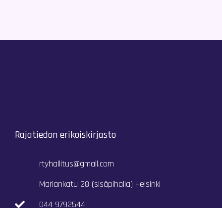
Rajatiedon erikoiskirjasto
rtyhallitus@gmail.com
Mariankatu 28 (sisäpihalla) Helsinki
044 9792544