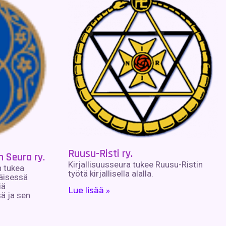
Ruusu-Risti ry.
n Seura ry.
Kirjallisuusseura tukee Ruusu-Ristin
n tukea
työtä kirjallisella alalla.
väisessä
iä
Lue lisää »
ä ja sen