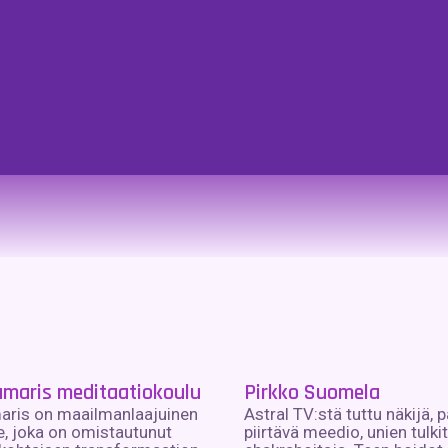
maris meditaatiokoulu
Pirkko Suomela
ris on maailmanlaajuinen
Astral TV:stä tuttu näkijä, p
ke, joka on omistautunut
piirtävä meedio, unien tulkit