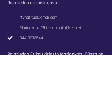
Rajatiedon erikoiskirjasto
rtyhallitus@gmail.com
Mariankatu 28 (sisäpihalla) Helsinki
044 9792544
Rajatiedon Erikoiskirjasto Mariankatu 28:ssa on
suljettuna toistaiseksi (elokuussa 2026)
Kaikki yhteystiedot