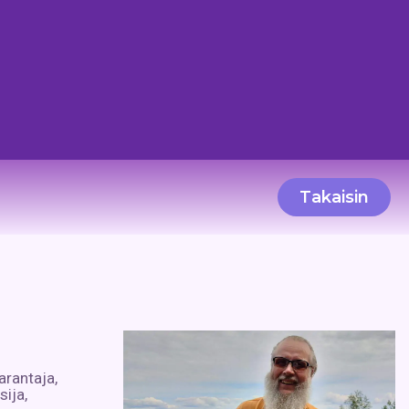
Takaisin
arantaja,
sija,