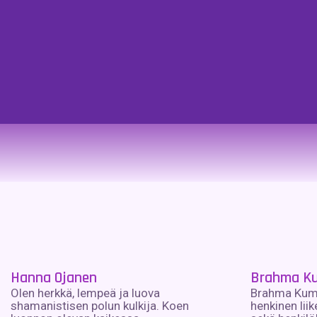
Hanna Ojanen
Brahma Ku
Olen herkkä, lempeä ja luova
Brahma Kuma
shamanistisen polun kulkija. Koen
henkinen lii