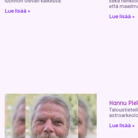
luonnon olevan kaikessa.
sekä henkilö
että maailma
Lue lisää »
Lue lisää »
Hannu Pie
Taloustieteil
astroarkeolo
Lue lisää »