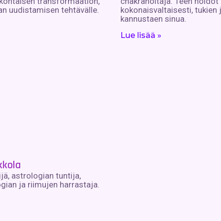
kohtaisen transformaation,
chakrahoitaja. Teen hoidot
n uudistamisen tehtävälle.
kokonaisvaltaisesti, tukien 
kannustaen sinua.
Lue lisää »
kkola
ijä, astrologian tuntija,
gian ja riimujen harrastaja.