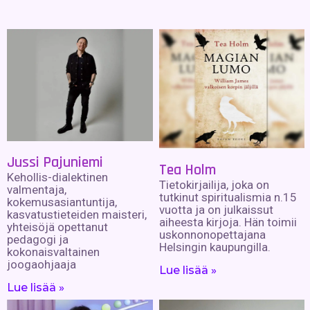
Jussi Pajuniemi
Tea Holm
Kehollis-dialektinen
Tietokirjailija, joka on
valmentaja,
tutkinut spiritualismia n.15
kokemusasiantuntija,
vuotta ja on julkaissut
kasvatustieteiden maisteri,
aiheesta kirjoja. Hän toimii
yhteisöjä opettanut
uskonnonopettajana
pedagogi ja
Helsingin kaupungilla.
kokonaisvaltainen
joogaohjaaja
Lue lisää »
Lue lisää »