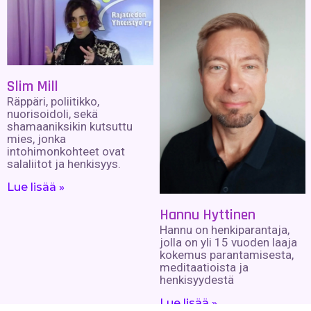
Slim Mill
Räppäri, poliitikko,
nuorisoidoli, sekä
shamaaniksikin kutsuttu
mies, jonka
intohimonkohteet ovat
salaliitot ja henkisyys.
Lue lisää »
Hannu Hyttinen
Hannu on henkiparantaja,
jolla on yli 15 vuoden laaja
kokemus parantamisesta,
meditaatioista ja
henkisyydestä
Lue lisää »