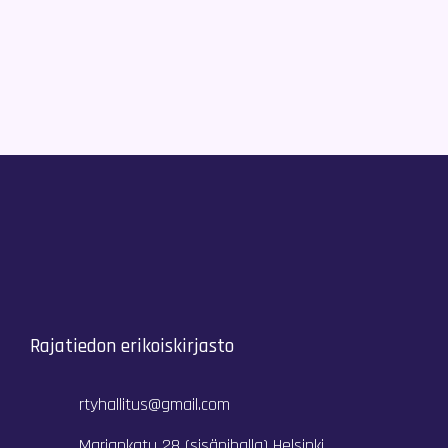
Rajatiedon erikoiskirjasto
rtyhallitus@gmail.com
Mariankatu 28 (sisäpihalla) Helsinki