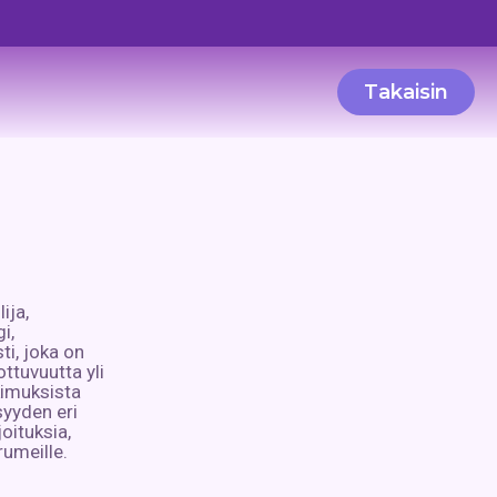
Takaisin
ija,
i,
sti, joka on
ttuvuutta yli
kimuksista
syyden eri
joituksia,
rumeille.