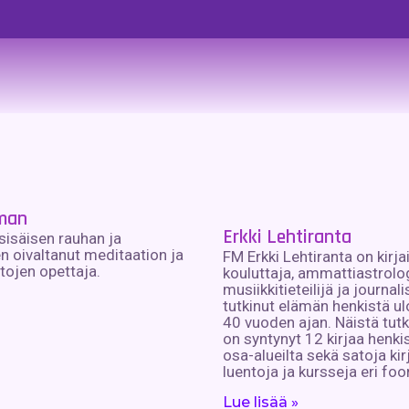
fman
Erkki Lehtiranta
 sisäisen rauhan ja
n oivaltanut meditaation ja
FM Erkki Lehtiranta on kirjail
itojen opettaja.
kouluttaja, ammattiastrolog
musiikkitieteilijä ja journali
tutkinut elämän henkistä ulo
40 vuoden ajan. Näistä tut
on syntynyt 12 kirjaa henki
osa-alueilta sekä satoja kir
luentoja ja kursseja eri foo
Lue lisää »