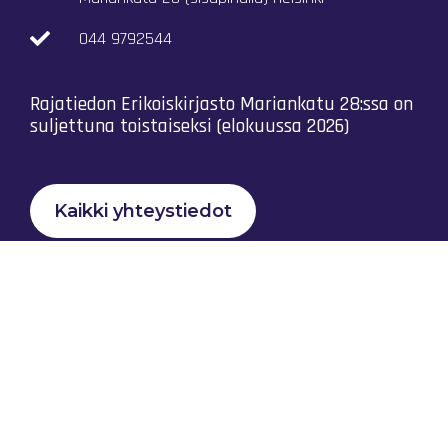
044 9792544
Rajatiedon Erikoiskirjasto Mariankatu 28:ssa on
suljettuna toistaiseksi (elokuussa 2026)
Kaikki yhteystiedot
Tietosuojaseloste
Rajatiedon Yhteistyö Ry © 2023 |