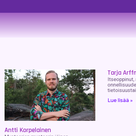
Tarja Arf
Itseoppinut,
onnellisuude
tietoisuusta
Lue lisää »
Antti Korpelainen