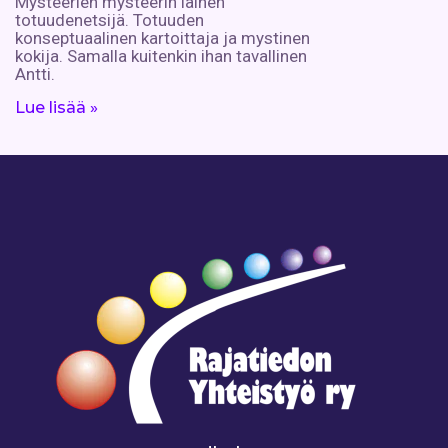
Mysteerien mysteerin iäinen
totuudenetsijä. Totuuden
konseptuaalinen kartoittaja ja mystinen
kokija. Samalla kuitenkin ihan tavallinen
Antti.
Lue lisää »