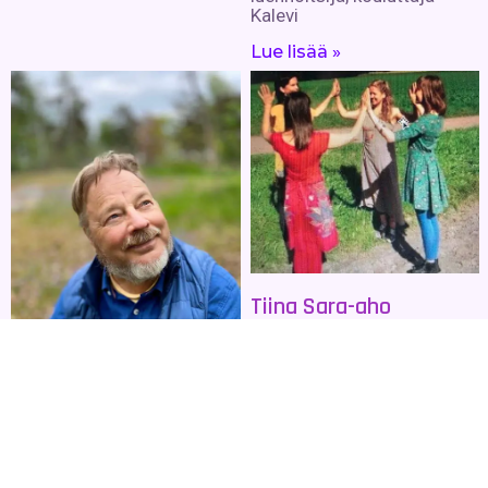
Kalevi
Lue lisää »
Tiina Sara-aho
Ohjannut ja esittänyt Pyhää
tanssia kymmenen vuotta.
Klassisen baletin koulutus,
tanssinopettajan pätevyys
Erkki Lehtiranta
(TEAK-täydennyskoulutus)
FM Erkki Lehtiranta on
Lue lisää »
kirjailija, kouluttaja,
ammattiastrologi,