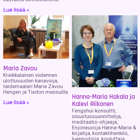
Lue lisää »
Maria Zavou
Kreikkalainen viidennen
ulottuvuuden kanavoija,
taidemaalari Maria Zavou
Hengen ja Tiedon messuilla
Hanna-Maria Hakala ja
Lue lisää »
Kalevi Riikonen
Fengshui-konsultti,
sisustussuunnittelija,
meditaatio-ohjaaja,
Enjoneuvoja Hanna-Maria &
kirjailija, kontaktihenkilö,
luennoitsija, kouluttaja