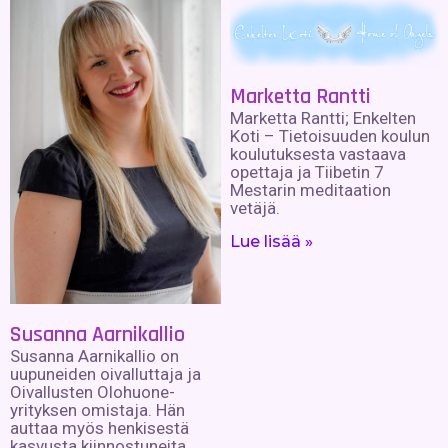
Marketta Rantti
Marketta Rantti; Enkelten
Koti – Tietoisuuden koulun
koulutuksesta vastaava
opettaja ja Tiibetin 7
Mestarin meditaation
vetäjä.
Lue lisää »
Susanna Aarnikallio
Susanna Aarnikallio on
uupuneiden oivalluttaja ja
Oivallusten Olohuone-
yrityksen omistaja. Hän
auttaa myös henkisestä
kasvusta kiinnostuneita.