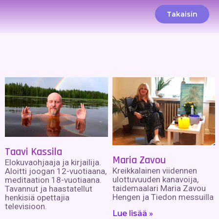
Takaisin
Taavi Kassila
Maria Zavou
Elokuvaohjaaja ja kirjailija.
Kreikkalainen viidennen
Aloitti joogan 12-vuotiaana,
ulottuvuuden kanavoija,
meditaation 18-vuotiaana.
taidemaalari Maria Zavou
Tavannut ja haastatellut
Hengen ja Tiedon messuilla
henkisiä opettajia
televisioon.
Lue lisää »