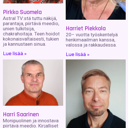
Pirkko Suomela
Astral TV:stä tuttu näkijä,
parantaja, piirtävä meedio,
Harriet Piekkola
unien tulkitsija,
chakrahoitaja. Teen hoidot
20– vuotta työskentelyä
kokonaisvaltaisesti, tukien
henkimaailman kanssa,
ja kannustaen sinua.
valossa ja rakkaudessa.
Lue lisää »
Lue lisää »
Harri Saarinen
Monipuolinen ja innostava
piirtävä meedio. Kirjalliset