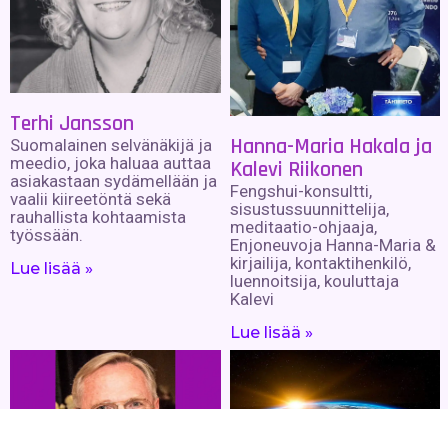
Terhi Jansson
Hanna-Maria Hakala ja
Suomalainen selvänäkijä ja
meedio, joka haluaa auttaa
Kalevi Riikonen
asiakastaan sydämellään ja
Fengshui-konsultti,
vaalii kiireetöntä sekä
sisustussuunnittelija,
rauhallista kohtaamista
meditaatio-ohjaaja,
työssään.
Enjoneuvoja Hanna-Maria &
kirjailija, kontaktihenkilö,
Lue lisää »
luennoitsija, kouluttaja
Kalevi
Lue lisää »