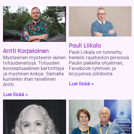
Pauli Liikala
Antti Korpelainen
Pauli Liikala on tunnettu
henkilö rajatiedon piireissä
Mysteerien mysteerin iäinen
Paulin pakeilla ohjelman,
totuudenetsijä. Totuuden
Facebook-ryhmien ja
konseptuaalinen kartoittaja
kirjojensa johdosta.
ja mystinen kokija. Samalla
kuitenkin ihan tavallinen
Lue lisää »
Antti.
Lue lisää »