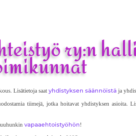
Yhdistys
Hengen ja Tiedon messuj
teistyö ry:n halli
oimikunnat
yhdistyksen säännöistä
ous. Lisätietoja saat
ja yhdis
ostamia tiimejä, jotka hoitavat yhdistyksen asioita. Lis
vapaaehtoistyöhön
a muuhunkin
!