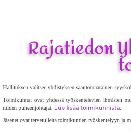
Rajatiedon Yh
t
Hallituksen valitsee yhdistyksen sääntömääräinen syyskok
Toimikunnat ovat yhdessä työskentelevien ihmisten muod
Lue lisää toimikunnista
niiden puheenjohtajat.
.
Jäsenet ovat tervetulleita toimikuntien työskentelyyn j