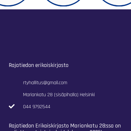
Rajatiedon erikoiskirjasto
rtyhallitus@gmail.com
Mariankatu 28 (sisäpihalla) Helsinki
044 9792544
Rajatiedon Erikoiskirjasto Mariankatu 28:ssa on