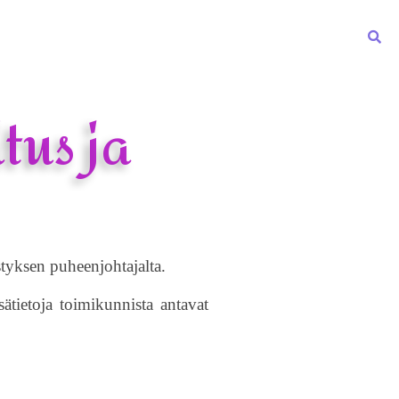
en sivut
Kirjasto & Studio
Julkaisut
Yhteystiedot
tus ja
tyksen puheenjohtajalta.
ätietoja toimikunnista antavat