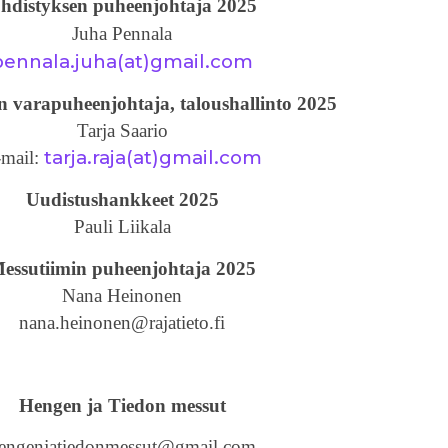
hdistyksen puheenjohtaja 2025
Juha Pennala
pennala.juha(at)gmail.com
n varapuheenjohtaja, taloushallinto 2025
Tarja Saario
tarja.raja(at)gmail.com
mail:
Uudistushankkeet 2025
Pauli Liikala
essutiimin puheenjohtaja 2025
Nana Heinonen
nana.heinonen@rajatieto.fi
Hengen ja Tiedon messut
engenjatiedonmessut@gmail.com