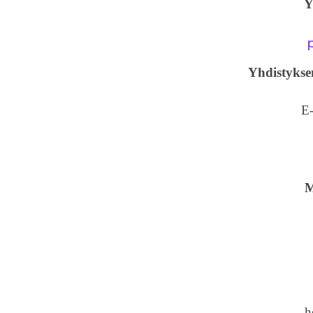
Y
Yhdistykse
E-
M
h