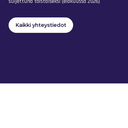
suljettuna toistaiseksi (elokuussa 2026)
Kaikki yhteystiedot