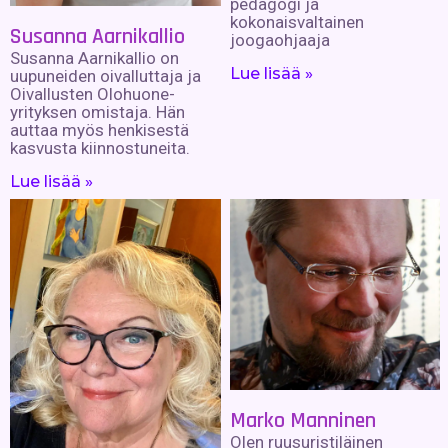
pedagogi ja
kokonaisvaltainen
Susanna Aarnikallio
joogaohjaaja
Susanna Aarnikallio on
Lue lisää »
uupuneiden oivalluttaja ja
Oivallusten Olohuone-
yrityksen omistaja. Hän
auttaa myös henkisestä
kasvusta kiinnostuneita.
Lue lisää »
Marko Manninen
Olen ruusuristiläinen