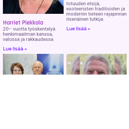
totuuden etsijä,
esoteeristen traditioiden ja
modernin tieteen rajapinnan
itsenäinen tutkija.
Harriet Piekkola
Lue lisää »
20– vuotta työskentelyä
henkimaailman kanssa,
valossa ja rakkaudessa.
Lue lisää »
Klaus Rahikainen
Päätti jo nuorena ratkaista
ihmisen arvoituksen. 1988
alkaen julkaissut 18 kirjaa.