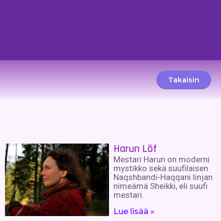
Takaisin
Harun Löf
Mestari Harun on moderni
mystikko sekä suufilaisen
Naqshbandi-Haqqani linjan
nimeämä Sheikki, eli suufi
mestari.
Lue lisää »