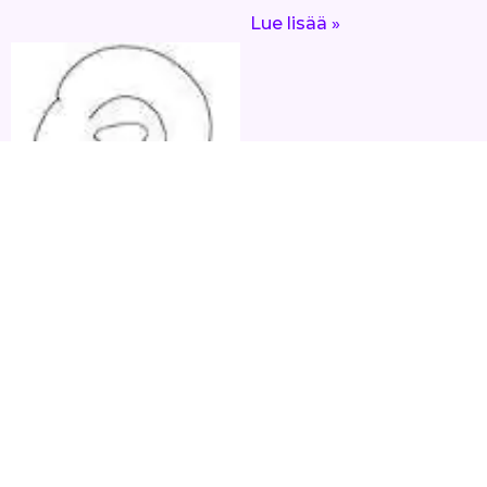
Lue lisää »
Esko Jalkanen –
Luonnonvoimat
Yhdistys ry.
UUSI AJATUS LÖYTYY
METSÄSTÄ-opas luonnon
salaisista voimista nyt
saatavilla! 100 vuotta Esko