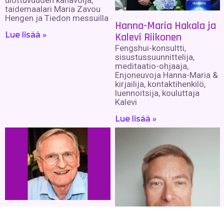
taidemaalari Maria Zavou
Hengen ja Tiedon messuilla
Hanna-Maria Hakala ja
Lue lisää »
Kalevi Riikonen
Fengshui-konsultti,
sisustussuunnittelija,
meditaatio-ohjaaja,
Enjoneuvoja Hanna-Maria &
kirjailija, kontaktihenkilö,
luennoitsija, kouluttaja
Kalevi
Lue lisää »
Jozsef Strausz