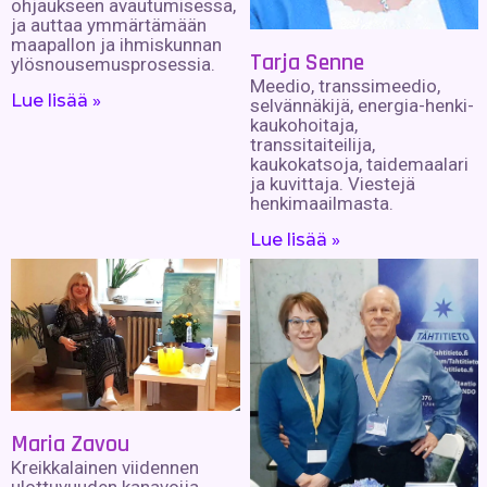
ohjaukseen avautumisessa,
ja auttaa ymmärtämään
maapallon ja ihmiskunnan
Tarja Senne
ylösnousemusprosessia.
Meedio, transsimeedio,
Lue lisää »
selvännäkijä, energia-henki-
kaukohoitaja,
transsitaiteilija,
kaukokatsoja, taidemaalari
ja kuvittaja. Viestejä
henkimaailmasta.
Lue lisää »
Maria Zavou
Kreikkalainen viidennen
ulottuvuuden kanavoija,