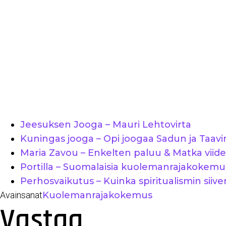
Jeesuksen Jooga – Mauri Lehtovirta
Kuningas jooga – Opi joogaa Sadun ja Taavin
Maria Zavou – Enkelten paluu & Matka vii
Portilla – Suomalaisia kuolemanrajakokemuk
Perhosvaikutus – Kuinka spiritualismin sii
Avainsanat
Kuolemanrajakokemus
Vastaa