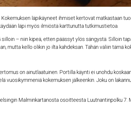
Kokemuksen läpikäyneet ihmiset kertovat matkastaan tuonpuo
 käydään läpi myös ilmiöstä karttunutta tutkimustietoa.
silloin – niin kipeä, etten päässyt ylös sängystä. Silloin 
san, mutta kello olikin jo ilta kahdeksan. Tähän väliin täm
ertomus on ainutlaatuinen. Portilla käynti ei unohdu koskaa
a vielä vuosikymmeniä kokemuksen jälkeenkin. Joku on lakan
elsingin Malminkartanosta osoitteesta Luutnantinpolku 7. Mei