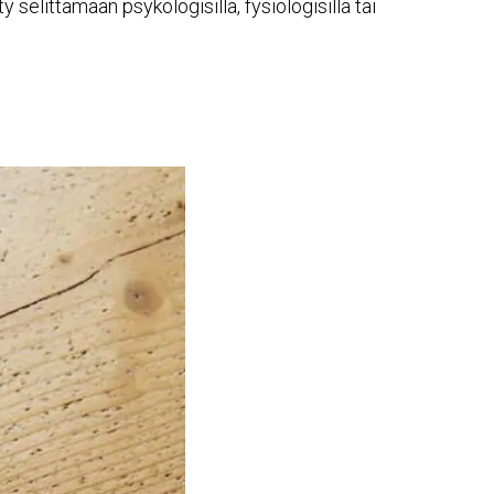
elittämään psykologisilla, fysiologisilla tai