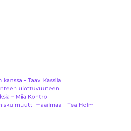
 kanssa – Taavi Kassila
denteen ulottuvuuteen
sia – Miia Kontro
venisku muutti maailmaa – Tea Holm