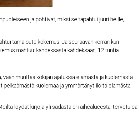
leiseen ja pohtivat, miksi se tapahtui juuri heille,
tapahtui tämä outo kokemus. Ja seuraavan kerran kun
ä kokemus mahtuu: kahdeksasta kahdeksaan, 12 tuntia.
n, vaan muuttaa kokijan ajatuksia elämästä ja kuolemasta.
nut pelkäämästä kuolemaa ja ymmärtänyt iloita elämästä.
ltä löydät kirjoja yli sadasta eri aihealueesta, tervetuloa