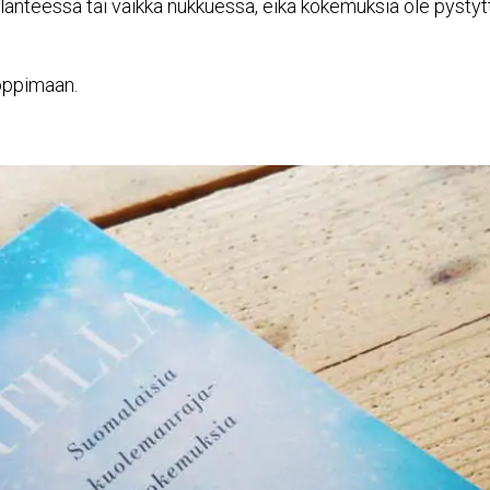
teessa tai vaikka nukkuessa, eikä kokemuksia ole pystytty s
 oppimaan.