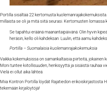
Portilla sisältää 22 kertomusta kuolemanrajakokemuksista. 
millaista se oli ja mitä siitä seurasi. Kertomusten lomassa
Se tapahtui eräänä maanantaipäivänä. Olin hyvin kipeä 
heräsin, kello oli kahdeksan. Luulin, että aamu kahdek
Portilla – Suomalaisia kuolemanrajakokemuksia
Vaikka kokemuksissa on samankaltaisia piirteitä, jokainen k
Moni tuntee kiitollisuuden, henkisyyttä ja sisäistä rauha
Vielä ei ollut aika lähteä.
Miia Kontron Portilla löydät Rajatiedon erikoiskirjastosta H
tekemään kirjalöytöjä!