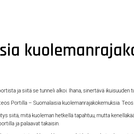
Yhdistys
Hengen ja Tiedon messuj
isia kuolemanrajak
sta ja siitä se tunneli alkoi. Ihana, sinertävä ikuisuuden tu
 teos Portilla – Suomalaisia kuolemanrajakokemuksia. Teos 
ys siitä, mitä kuoleman hetkellä tapahtuu, mutta kenelläkää
tilla ja palaavat takaisin.