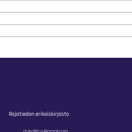
Rajatiedon erikoiskirjasto
rtyhallitus@gmail.com