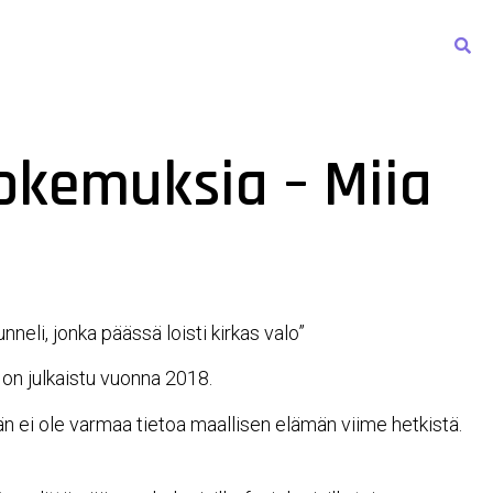
en sivut
Kirjasto & Studio
Julkaisut
Yhteystiedot
okemuksia – Miia
nneli, jonka päässä loisti kirkas valo”
on julkaistu vuonna 2018.
n ei ole varmaa tietoa maallisen elämän viime hetkistä.