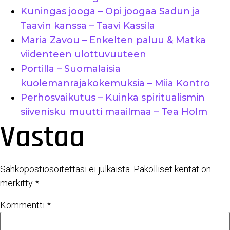
Kuningas jooga – Opi joogaa Sadun ja
Taavin kanssa – Taavi Kassila
Maria Zavou – Enkelten paluu & Matka
viidenteen ulottuvuuteen
Portilla – Suomalaisia
kuolemanrajakokemuksia – Miia Kontro
Perhosvaikutus – Kuinka spiritualismin
siivenisku muutti maailmaa – Tea Holm
Vastaa
Sähköpostiosoitettasi ei julkaista.
Pakolliset kentät on
merkitty
*
Kommentti
*