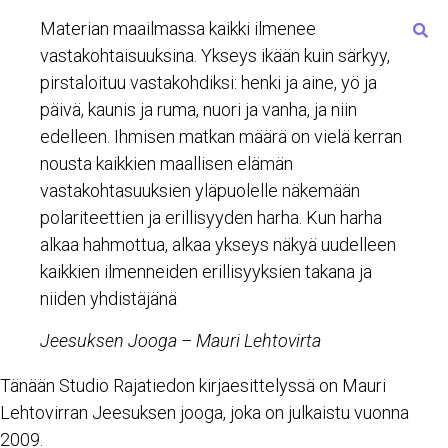
Materian maailmassa kaikki ilmenee
vastakohtaisuuksina. Ykseys ikään kuin särkyy,
pirstaloituu vastakohdiksi: henki ja aine, yö ja
päivä, kaunis ja ruma, nuori ja vanha, ja niin
edelleen. Ihmisen matkan määrä on vielä kerran
nousta kaikkien maallisen elämän
vastakohtasuuksien yläpuolelle näkemään
polariteettien ja erillisyyden harha. Kun harha
alkaa hahmottua, alkaa ykseys näkyä uudelleen
kaikkien ilmenneiden erillisyyksien takana ja
niiden yhdistäjänä
Jeesuksen Jooga – Mauri Lehtovirta
Tänään Studio Rajatiedon kirjaesittelyssä on Mauri
Lehtovirran Jeesuksen jooga, joka on julkaistu vuonna
2009.