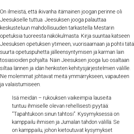
On ilmeistä, että ikivanha itämainen joogan perinne oli
Jeesukselle tuttua. Jeesuksen jooga palauttaa
keskusteluun mahdollisuuden tarkastella Mestarin
opetuksia tuoreesta näkökulmasta. Kirja suuntaa katseen
Jeesuksen opetuksen ytimeen, vuorisaarnaan ja pohtii tätä
suurta opetuspuhetta jälleensyntymisen ja karman lain
tosiasioiden pohjalta. Näin Jeesuksen jooga luo osaltaan
siltaa lännen ja idän henkisten kehitysjärjestelmien välille.
Ne molemmat johtavat meitä ymmärrykseen, vapauteen
ja valaistumiseen.
Isä meidän – rukouksen vaikeimpia lauseita
tuntuu ihmiselle olevan rehellisesti pyytää:
”Tapahtukoon sinun tahtosi”. Kysymyksessä on
kamppailu ihmisen ja Jumalan tahdon välillä. Se
on kamppailu, johon kietoutuvat kysymykset