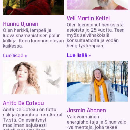
Veli Martin Keitel
Hanna Ojanen
Olen luennoinut henkisistä
asioista jo 25 vuotta. Teen
Olen herkkä, lempeä ja
myös selvänäköisiä
luova shamanistisen polun
konsultaatioita ja vedän
kulkija. Koen luonnon olevan
hengitysterapiaa.
kaikessa.
Lue lisää »
Lue lisää »
Anita De Coteau
Jasmin Ahonen
Anita De Coteau on tuttu
näkijä/parantaja mm Astral
Valovoimainen
Tv:stä. On esiintynyt
energiahoitaja ja Sinun valo
maailmanlaajuisesti
-valmentaja, joka tekee