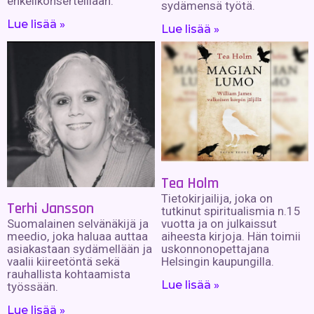
enkelikonserteillaan.
sydämensä työtä.
Lue lisää »
Lue lisää »
Tea Holm
Tietokirjailija, joka on
Terhi Jansson
tutkinut spiritualismia n.15
Suomalainen selvänäkijä ja
vuotta ja on julkaissut
meedio, joka haluaa auttaa
aiheesta kirjoja. Hän toimii
asiakastaan sydämellään ja
uskonnonopettajana
vaalii kiireetöntä sekä
Helsingin kaupungilla.
rauhallista kohtaamista
Lue lisää »
työssään.
Lue lisää »