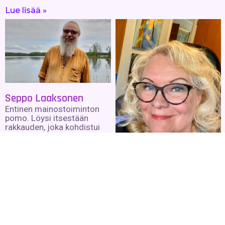
Lue lisää »
Seppo Laaksonen
Entinen mainostoiminton
pomo. Löysi itsestään
rakkauden, joka kohdistui
kaikkeen. Nyt hän on
rakkauden shamaani, joka
rakastaa kaikkia ja kaikkea.
Lue lisää »
Harriet Piekkola
20– vuotta työskentelyä
henkimaailman kanssa,
valossa ja rakkaudessa.