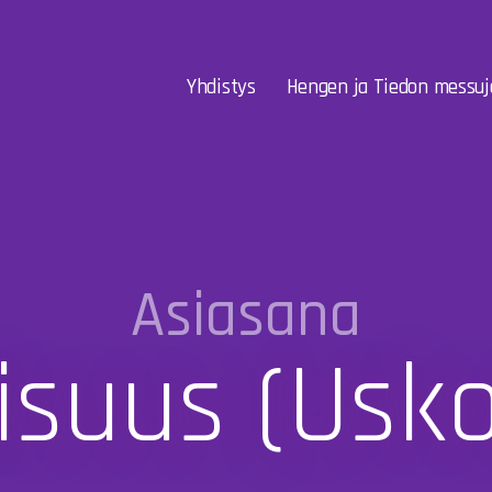
Yhdistys
Hengen ja Tiedon messuj
Asiasana
aisuus (usk