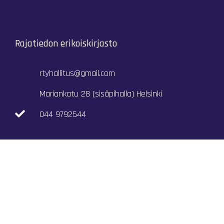
Rajatiedon erikoiskirjasto
rtyhallitus@gmail.com
Mariankatu 28 (sisäpihalla) Helsinki
044 9792544
Rajatiedon Erikoiskirjasto Mariankatu 28:ssa on
suljettuna toistaiseksi (elokuussa 2026)
Kaikki yhteystiedot