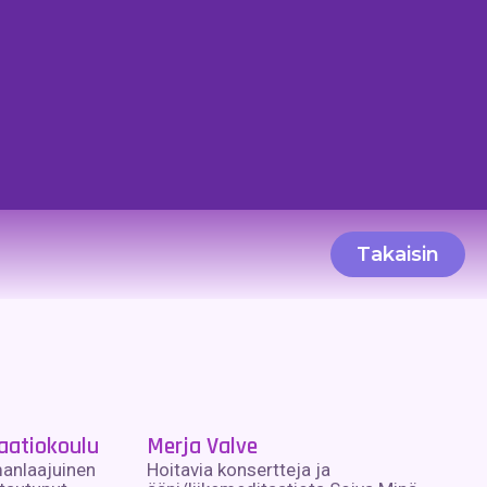
Takaisin
aatiokoulu
Merja Valve
anlaajuinen
Hoitavia konsertteja ja