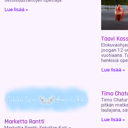
tietoisuustaitojen opettaja.
Lue lisää »
Taavi Kass
Elokuvaohjaaja
joogan 12-v
vuotiaana. T
henkisiä opet
Lue lisää »
Timo Chat
Timo Chatur
pitkän matka
laulajana, sä
Lue lisää »
Marketta Rantti
Marketta Rantti; Enkelten Koti –