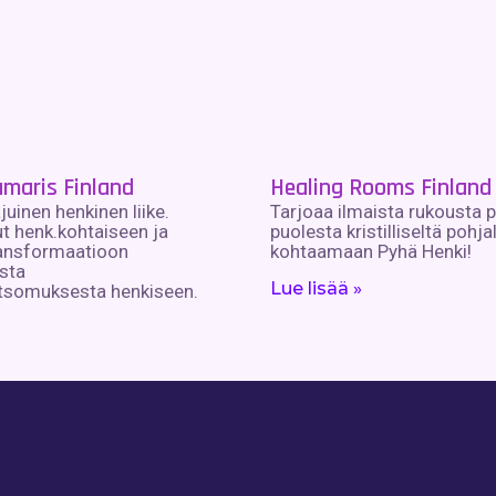
maris Finland
Healing Rooms Finland 
uinen henkinen liike.
Tarjoaa ilmaista rukousta 
t henk.kohtaiseen ja
puolesta kristilliseltä pohja
ransformaatioon
kohtaamaan Pyhä Henki!
sta
Lue lisää »
somuksesta henkiseen.