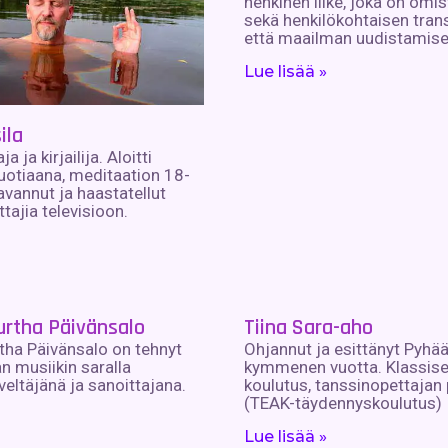
henkinen liike, joka on omi
sekä henkilökohtaisen tran
että maailman uudistamisen
Lue lisää »
ila
 ja kirjailija. Aloitti
uotiaana, meditaation 18-
avannut ja haastatellut
tajia televisioon.
urtha Päivänsalo
Tiina Sara-aho
tha Päivänsalo on tehnyt
Ohjannut ja esittänyt Pyhää
n musiikin saralla
kymmenen vuotta. Klassise
veltäjänä ja sanoittajana.
koulutus, tanssinopettajan
(TEAK-täydennyskoulutus)
Lue lisää »