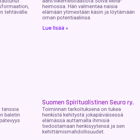
stautunut
ääni/liikemeditaatiota Soiva Minä-
sformaation,
heimossa. Hän valmentaa naisia
 tehtävälle.
elämään ytimestään käsin ja löytämään
oman potentiaalinsa.
Lue lisää »
Suomen Spiritualistinen Seura ry.
 tanssia
Toiminnan tarkoituksena on tukea
n baletin
henkistä kehitystä jokapäiväisessä
 pätevyys
elämässä auttamalla ihmisiä
tiedostamaan henkisyytensä ja sen
kehittämismahdollisuudet.