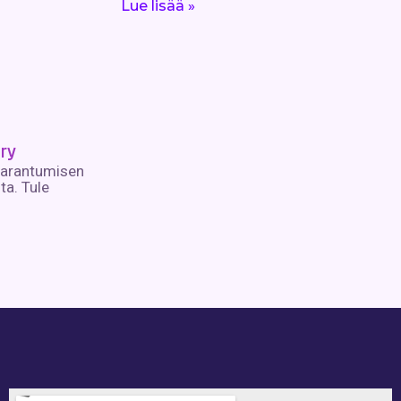
Lue lisää »
ry
parantumisen
lta. Tule