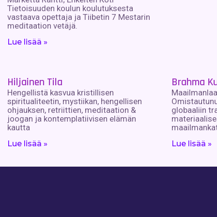
Tietoisuuden koulun koulutuksesta
vastaava opettaja ja Tiibetin 7 Mestarin
meditaation vetäjä.
Lue lisää »
Hiljainen Tila
Brahma Ku
Hengellistä kasvua kristillisen
Maailmanlaaj
spiritualiteetin, mystiikan, hengellisen
Omistautunu
ohjauksen, retriittien, meditaation &
globaaliin t
joogan ja kontemplatiivisen elämän
materiaalise
kautta
maailmankat
Lue lisää »
Lue lisää »