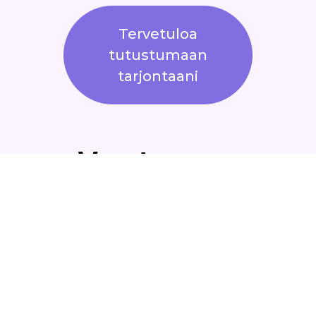
Tervetuloa
tutustumaan
tarjontaani
Vastaa
Sähköpostiosoitettasi ei
julkaista.
Pakolliset kentät on
merkitty
*
Kommentti
*