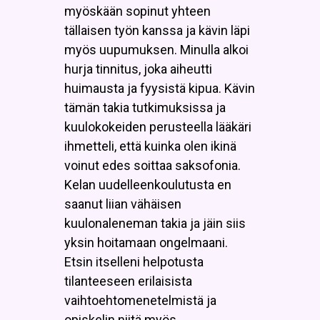
myöskään sopinut yhteen
tällaisen työn kanssa ja kävin läpi
myös uupumuksen. Minulla alkoi
hurja tinnitus, joka aiheutti
huimausta ja fyysistä kipua. Kävin
tämän takia tutkimuksissa ja
kuulokokeiden perusteella lääkäri
ihmetteli, että kuinka olen ikinä
voinut edes soittaa saksofonia.
Kelan uudelleenkoulutusta en
saanut liian vähäisen
kuulonaleneman takia ja jäin siis
yksin hoitamaan ongelmaani.
Etsin itselleni helpotusta
tilanteeseen erilaisista
vaihtoehtomenetelmistä ja
opiskelin niitä myös.