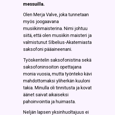
messuilla.
Olen Merja Valve, joka tunnetaan
myös joogaavana
musiikinmaisterina. Nimi johtuu
siitä, että olen musiikin maisteri ja
valmistunut SIbelius-Akatemiasta
saksofoni pääaineenani.
Työskentelin saksofonistina sekä
saksofoninsoiton opettajana
monia vuosia, mutta työnteko kävi
mahdottomaksi yliherkän kuuloni
takia. Minulla oli tinnitusta ja kovat
äänet saivat aikaiseksi
pahoinvointia ja huimasta.
Neljän lapsen yksinhuoltajuus ei