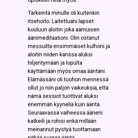
Tärkeintä minulle oli kuitenkin
itsehoito. Laitettuani lapset
kouluun aloitin joka aamuisen
äänimeditaationi. Olin ostanut
messuilta ensimmäiset kulhoni ja
aloitin niiden kanssa aluksi
hiljentymään ja lopulta
käyttämään myös omaa ääntäni.
Elämässäni oli tuohon mennessä
ollut jo niin paljon vaikeuksia, että
nämä sessiot tuottivat aluksi
enemmän kyyneliä kuin ääntä.
Seuraavassa vaiheessa ääneni
katkeili ja rohisi enkä millään
meinannut pystyä tuottamaan
pitkää suoraa ääntä.