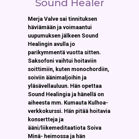
Sound Healer
Merja Valve sai tinnituksen
häviämään ja voimaantui
uupumuksen jälkeen Sound
Healingin avulla jo
parikymmentä vuotta sitten.
Saksofoni vaihtui hoitaviin
soittimiin, kuten monochordiin,
soiviin äänimaljoihin ja
yläsävellauluun. Hän opettaa
Sound Healingia ja hänellä on
aiheesta mm. Kumauta Kulhoa-
verkkokurssi. Hän pitää hoitavia
konsertteja ja
ääni/liikemeditaatiota Soiva
Minä- heimossa ja hän