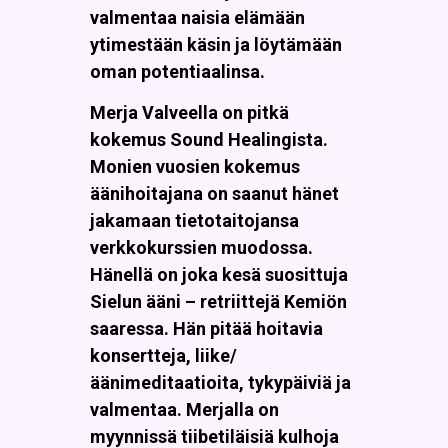
valmentaa naisia elämään
ytimestään käsin ja löytämään
oman potentiaalinsa.
Merja Valveella on pitkä
kokemus Sound Healingista.
Monien vuosien kokemus
äänihoitajana on saanut hänet
jakamaan tietotaitojansa
verkkokurssien muodossa.
Hänellä on joka kesä suosittuja
Sielun ääni – retriittejä Kemiön
saaressa. Hän pitää hoitavia
konsertteja, liike/
äänimeditaatioita, tykypäiviä ja
valmentaa. Merjalla on
myynnissä tiibetiläisiä kulhoja