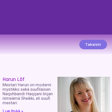
Takaisin
Harun Löf
Mestari Harun on moderni
mystikko sekä suufilaisen
Naqshbandi-Haqqani linjan
nimeämä Sheikki, eli suufi
mestari.
Lue lisää »