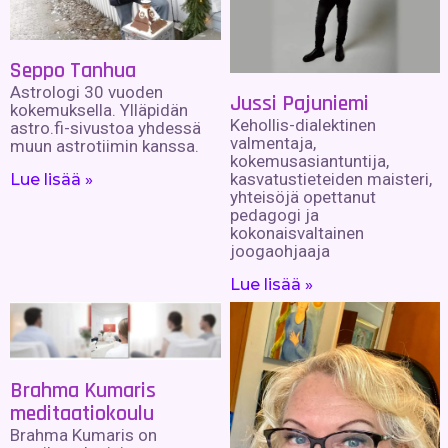
Seppo Tanhua
Astrologi 30 vuoden
Jussi Pajuniemi
kokemuksella. Ylläpidän
Kehollis-dialektinen
astro.fi-sivustoa yhdessä
valmentaja,
muun astrotiimin kanssa.
kokemusasiantuntija,
kasvatustieteiden maisteri,
Lue lisää »
yhteisöjä opettanut
pedagogi ja
kokonaisvaltainen
joogaohjaaja
Lue lisää »
Brahma Kumaris
meditaatiokoulu
Brahma Kumaris on