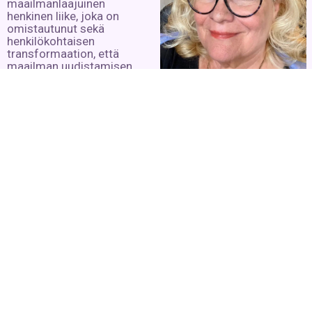
maailmanlaajuinen
henkinen liike, joka on
omistautunut sekä
henkilökohtaisen
transformaation, että
maailman uudistamisen
tehtävälle.
Lue lisää »
Harriet Piekkola
20– vuotta työskentelyä
henkimaailman kanssa,
valossa ja rakkaudessa.
Lue lisää »