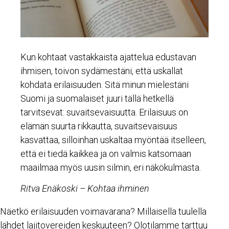
Kun kohtaat vastakkaista ajattelua edustavan
ihmisen, toivon sydämestäni, että uskallat
kohdata erilaisuuden. Sitä minun mielestäni
Suomi ja suomalaiset juuri tällä hetkellä
tarvitsevat: suvaitsevaisuutta. Erilaisuus on
elämän suurta rikkautta, suvaitsevaisuus
kasvattaa, silloinhan uskaltaa myöntää itselleen,
että ei tiedä kaikkea ja on valmis katsomaan
maailmaa myös uusin silmin, eri näkökulmasta.
Ritva Enäkoski – Kohtaa ihminen
Näetkö erilaisuuden voimavarana? Millaisella tuulella
lähdet lajitovereiden keskuuteen? Olotilamme tarttuu