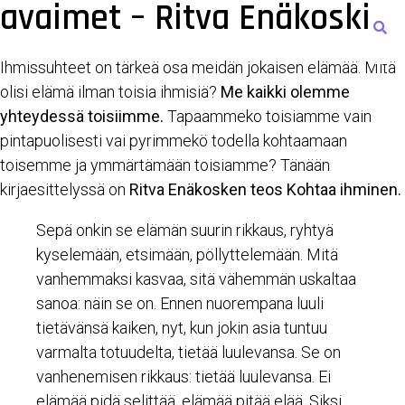
avaimet – Ritva Enäkoski
Ihmissuhteet on tärkeä osa meidän jokaisen elämää. Mitä
olisi elämä ilman toisia ihmisiä?
Me kaikki olemme
yhteydessä toisiimme.
Tapaammeko toisiamme vain
pintapuolisesti vai pyrimmekö todella kohtaamaan
toisemme ja ymmärtämään toisiamme? Tänään
kirjaesittelyssä on
Ritva Enäkosken teos Kohtaa ihminen.
Sepä onkin se elämän suurin rikkaus, ryhtyä
kyselemään, etsimään, pöllyttelemään. Mitä
vanhemmaksi kasvaa, sitä vähemmän uskaltaa
sanoa: näin se on. Ennen nuorempana luuli
tietävänsä kaiken, nyt, kun jokin asia tuntuu
varmalta totuudelta, tietää luulevansa. Se on
vanhenemisen rikkaus: tietää luulevansa. Ei
elämää pidä selittää, elämää pitää elää. Siksi