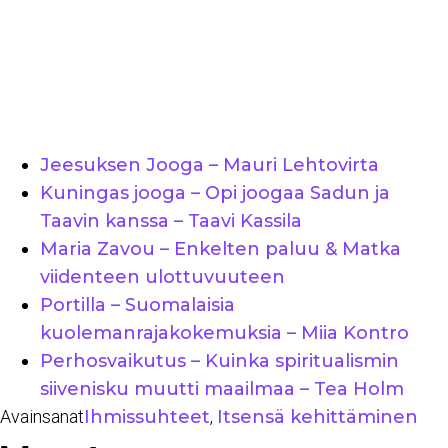
Jeesuksen Jooga – Mauri Lehtovirta
Kuningas jooga – Opi joogaa Sadun ja
Taavin kanssa – Taavi Kassila
Maria Zavou – Enkelten paluu & Matka
viidenteen ulottuvuuteen
Portilla – Suomalaisia
kuolemanrajakokemuksia – Miia Kontro
Perhosvaikutus – Kuinka spiritualismin
siivenisku muutti maailmaa – Tea Holm
Avainsanat
Ihmissuhteet
,
Itsensä kehittäminen