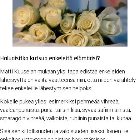
Haluaisitko kutsua enkeleitä elämääsi?
Matti Kuuselan mukaan yksi tapa edistää enkeleiden
läheisyyttä on valita vaatteensa niin, että niiden värähtely
tekee enkeleille lähestymisen helpoksi.
Kokeile pukea yllesi esimerkiksi pehmeää vihreää,
vaaleanpunaista, puna- tai sinililaa, syvää safiirin sinistä,
smaragdin vihreää, valkoista, rubiinin punaista tai kultaa.
Sisäisen kiitollisuuden ja valoisuuden lisäksi iloinen tie
enkelten yhteyteen on aistien herkistäminen.