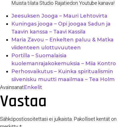
Muista tilata Studio Rajatiedon Youtube kanava!
Jeesuksen Jooga – Mauri Lehtovirta
Kuningas jooga – Opi joogaa Sadun ja
Taavin kanssa – Taavi Kassila
Maria Zavou – Enkelten paluu & Matka
viidenteen ulottuvuuteen
Portilla – Suomalaisia
kuolemanrajakokemuksia – Miia Kontro
Perhosvaikutus – Kuinka spiritualismin
siivenisku muutti maailmaa – Tea Holm
Avainsanat
Enkelit
Vastaa
Sähköpostiosoitettasi ei julkaista.
Pakolliset kentät on
merkitty
*