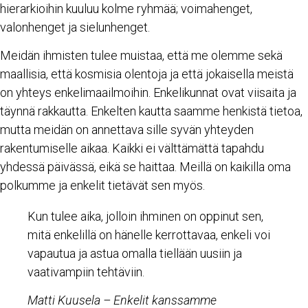
hierarkioihin kuuluu kolme ryhmää; voimahenget,
valonhenget ja sielunhenget.
Meidän ihmisten tulee muistaa, että me olemme sekä
maallisia, että kosmisia olentoja ja että jokaisella meistä
on yhteys enkelimaailmoihin. Enkelikunnat ovat viisaita ja
täynnä rakkautta. Enkelten kautta saamme henkistä tietoa,
mutta meidän on annettava sille syvän yhteyden
rakentumiselle aikaa. Kaikki ei välttämättä tapahdu
yhdessä päivässä, eikä se haittaa. Meillä on kaikilla oma
polkumme ja enkelit tietävät sen myös.
Kun tulee aika, jolloin ihminen on oppinut sen,
mitä enkelillä on hänelle kerrottavaa, enkeli voi
vapautua ja astua omalla tiellään uusiin ja
vaativampiin tehtäviin.
Matti Kuusela – Enkelit kanssamme