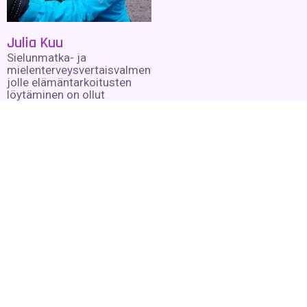
Julia Kuu
Sielunmatka- ja
mielenterveysvertaisvalmentaja,
jolle elämäntarkoitusten
löytäminen on ollut
tärkeimpiä
itsetutkiskeluvälineitä
vuodesta 1998 lähtien
Lue lisää »