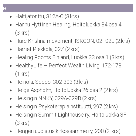
H
Haltijatonttu, 312A-C (3.krs)
Hannu Hyttinen Healing, Hoitoluokka 34 osa 4
(3.krs)
Hare Krishna-movement, ISKCON, 02I-02J (2.krs)
Harriet Piekkola, 02Z (2.krs)
Healing Rooms Finland, Luokka 33 osa 1 (3.krs)
HealthyLife – Perfect Wealth Living, 172-173
(1.krs)
Heinola, Seppo, 302-303 (3.krs)
Helge Aspholm, Hoitoluokka 26 osa 2 (2.krs)
Helsingin NNKY, 029A-029B (2.krs)
Helsingin Psykoterapiainstituutti, 297 (2.krs)
Helsingin Summit Lighthouse ry, Hoitoluokka 3F
(3.krs)
Hengen uudistus kirkossamme ry, 208 (2. krs)