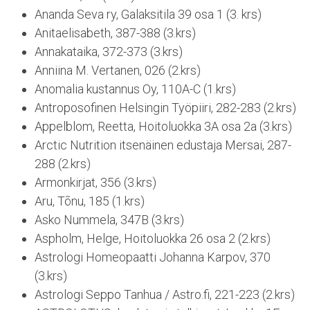
Ananda Seva ry, Galaksitila 39 osa 1 (3. krs)
Anitaelisabeth, 387-388 (3.krs)
Annakataika, 372-373 (3.krs)
Anniina M. Vertanen, 026 (2.krs)
Anomalia kustannus Oy, 110A-C (1.krs)
Antroposofinen Helsingin Työpiiri, 282-283 (2.krs)
Appelblom, Reetta, Hoitoluokka 3A osa 2a (3.krs)
Arctic Nutrition itsenäinen edustaja Mersai, 287-
288 (2.krs)
Armonkirjat, 356 (3.krs)
Aru, Tõnu, 185 (1.krs)
Asko Nummela, 347B (3.krs)
Aspholm, Helge, Hoitoluokka 26 osa 2 (2.krs)
Astrologi Homeopaatti Johanna Karpov, 370
(3.krs)
Astrologi Seppo Tanhua / Astro.fi, 221-223 (2.krs)