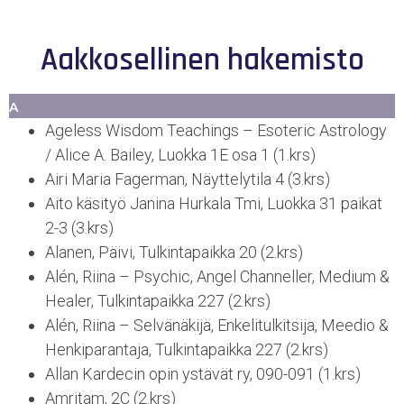
Aakkosellinen hakemisto
A
Ageless Wisdom Teachings – Esoteric Astrology
/ Alice A. Bailey, Luokka 1E osa 1 (1.krs)
Airi Maria Fagerman, Näyttelytila 4 (3.krs)
Aito käsityö Janina Hurkala Tmi, Luokka 31 paikat
2-3 (3.krs)
Alanen, Päivi, Tulkintapaikka 20 (2.krs)
Alén, Riina – Psychic, Angel Channeller, Medium &
Healer, Tulkintapaikka 227 (2.krs)
Alén, Riina – Selvänäkijä, Enkelitulkitsija, Meedio &
Henkiparantaja, Tulkintapaikka 227 (2.krs)
Allan Kardecin opin ystävät ry, 090-091 (1.krs)
Amritam, 2C (2.krs)