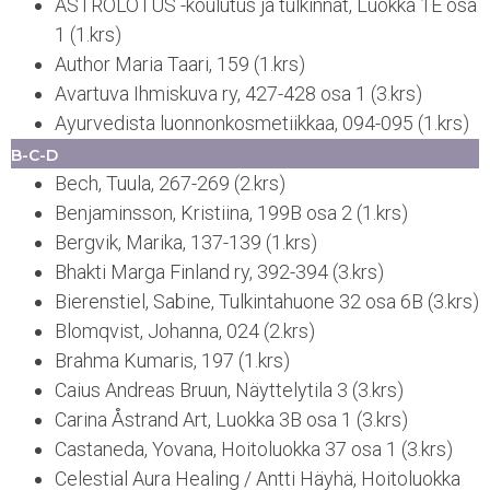
ASTROLOTUS -koulutus ja tulkinnat, Luokka 1E osa
1 (1.krs)
Author Maria Taari, 159 (1.krs)
Avartuva Ihmiskuva ry, 427-428 osa 1 (3.krs)
Ayurvedista luonnonkosmetiikkaa, 094-095 (1.krs)
B-C-D
Bech, Tuula, 267-269 (2.krs)
Benjaminsson, Kristiina, 199B osa 2 (1.krs)
Bergvik, Marika, 137-139 (1.krs)
Bhakti Marga Finland ry, 392-394 (3.krs)
Bierenstiel, Sabine, Tulkintahuone 32 osa 6B (3.krs)
Blomqvist, Johanna, 024 (2.krs)
Brahma Kumaris, 197 (1.krs)
Caius Andreas Bruun, Näyttelytila 3 (3.krs)
Carina Åstrand Art, Luokka 3B osa 1 (3.krs)
Castaneda, Yovana, Hoitoluokka 37 osa 1 (3.krs)
Celestial Aura Healing / Antti Häyhä, Hoitoluokka