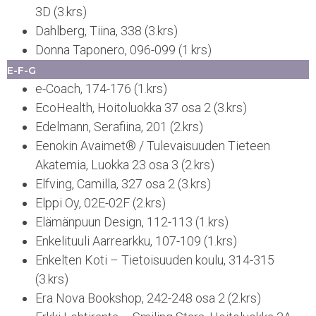
3D (3.krs)
Dahlberg, Tiina, 338 (3.krs)
Donna Taponero, 096-099 (1.krs)
E-F-G
e-Coach, 174-176 (1.krs)
EcoHealth, Hoitoluokka 37 osa 2 (3.krs)
Edelmann, Serafiina, 201 (2.krs)
Eenokin Avaimet® / Tulevaisuuden Tieteen
Akatemia, Luokka 23 osa 3 (2.krs)
Elfving, Camilla, 327 osa 2 (3.krs)
Elppi Oy, 02E-02F (2.krs)
Elämänpuun Design, 112-113 (1.krs)
Enkelituuli Aarrearkku, 107-109 (1.krs)
Enkelten Koti – Tietoisuuden koulu, 314-315
(3.krs)
Era Nova Bookshop, 242-248 osa 2 (2.krs)