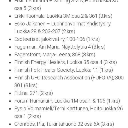
Erkki Lehtiranta – Smiling Stars, Hoitoluokka 3A
osa 5 (3.krs)
Erkki Tuomala, Luokka 3M osa 2 & 361 (3.krs)
Esko Jalkanen – Luonnonvoimat Yhdistys ry,
Luokka 28 & 203-207 (2.krs)
Esoteeriset jalokivet ry, 100-106 (1.krs)
Fagerman, Airi Maria, Näyttelytila 4 (3.krs)
Fagerström, Marja-Leena, 368 (3.krs)
Finnish Energy Healers, Luokka 35 osa 4 (3.krs)
Finnish Folk Healer Society, Luokka 11 (1.krs)
Finnish UFO Research Association (FUFORA), 300-
301 (3.krs)
Fitline, 271 (2.krs)
Forum Humanum, Luokka 1M osa 1 & 196 (1.krs)
Fysio Voimamieli/Terhi Karttunen, Hoitoluokka 26
osa 1 (2.krs)
Grönroos, Pia, Tulkintahuone 32 osa 6A (3.krs)