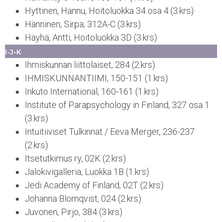
Hyttinen, Hannu, Hoitoluokka 34 osa 4 (3.krs)
Hänninen, Sirpa, 312A-C (3.krs)
Häyhä, Antti, Hoitoluokka 3D (3.krs)
I-J-K
Ihmiskunnan liittolaiset, 284 (2.krs)
IHMISKUNNANTIIMI, 150-151 (1.krs)
Inkuto International, 160-161 (1.krs)
Institute of Parapsychology in Finland, 327 osa 1
(3.krs)
Intuitiiviset Tulkinnat / Eeva Merger, 236-237
(2.krs)
Itsetutkimus ry, 02K (2.krs)
Jalokivigalleria, Luokka 1B (1.krs)
Jedi Academy of Finland, 02T (2.krs)
Johanna Blomqvist, 024 (2.krs)
Juvonen, Pirjo, 384 (3.krs)