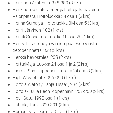
Henkinen Akatemia, 378-380 (3.krs)
Henkinen koulutus, energiahoito ja kanavointi
Valonpisara, Hoitoluokka 34 osa 1 (3.krs)
Henna Sumaiya, Hoitoluokka 3M osa 5 (3.krs)
Henri Järvinen, 182 (1.krs)
Henrik Suoheimo, Luokka 1L osa 2b (1.krs)
Henry T. Laurencyn vanhempaa esoteerista
tietoperinnettä, 338 (3.krs)
Herkkä hevosmies, 208 (2.krs)
HerttaMaja, Luokka 24 osa 1 ja 2 (2.krs)
Hieroja Sami Lipponen, Luokka 24 osa 3 (2.krs)
High Way of Life, 096-099 (1.krs)
Hoitola Ajaton / Tanja Tissari, 234 (2.krs)
Hoitola/Tuula Bech, Köpenhavn, 267-269 (2.krs)
Hovi, Satu, 199B osa 1 (1.krs)
Huhtala, Tuula, 390-391 (3.krs)
Humanity´s Team, 150-151 (1.krs)