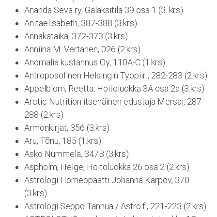
Ananda Seva ry, Galaksitila 39 osa 1 (3. krs)
Anitaelisabeth, 387-388 (3.krs)
Annakataika, 372-373 (3.krs)
Anniina M. Vertanen, 026 (2.krs)
Anomalia kustannus Oy, 110A-C (1.krs)
Antroposofinen Helsingin Työpiiri, 282-283 (2.krs)
Appelblom, Reetta, Hoitoluokka 3A osa 2a (3.krs)
Arctic Nutrition itsenäinen edustaja Mersai, 287-
288 (2.krs)
Armonkirjat, 356 (3.krs)
Aru, Tõnu, 185 (1.krs)
Asko Nummela, 347B (3.krs)
Aspholm, Helge, Hoitoluokka 26 osa 2 (2.krs)
Astrologi Homeopaatti Johanna Karpov, 370
(3.krs)
Astrologi Seppo Tanhua / Astro.fi, 221-223 (2.krs)