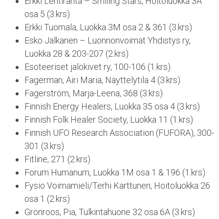
Erkki Lehtiranta – Smiling Stars, Hoitoluokka 3A
osa 5 (3.krs)
Erkki Tuomala, Luokka 3M osa 2 & 361 (3.krs)
Esko Jalkanen – Luonnonvoimat Yhdistys ry,
Luokka 28 & 203-207 (2.krs)
Esoteeriset jalokivet ry, 100-106 (1.krs)
Fagerman, Airi Maria, Näyttelytila 4 (3.krs)
Fagerström, Marja-Leena, 368 (3.krs)
Finnish Energy Healers, Luokka 35 osa 4 (3.krs)
Finnish Folk Healer Society, Luokka 11 (1.krs)
Finnish UFO Research Association (FUFORA), 300-
301 (3.krs)
Fitline, 271 (2.krs)
Forum Humanum, Luokka 1M osa 1 & 196 (1.krs)
Fysio Voimamieli/Terhi Karttunen, Hoitoluokka 26
osa 1 (2.krs)
Grönroos, Pia, Tulkintahuone 32 osa 6A (3.krs)