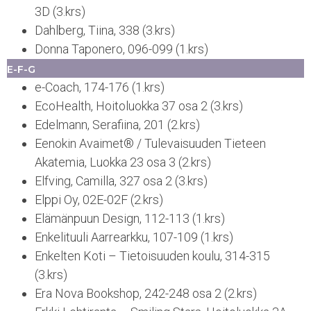
3D (3.krs)
Dahlberg, Tiina, 338 (3.krs)
Donna Taponero, 096-099 (1.krs)
E-F-G
e-Coach, 174-176 (1.krs)
EcoHealth, Hoitoluokka 37 osa 2 (3.krs)
Edelmann, Serafiina, 201 (2.krs)
Eenokin Avaimet® / Tulevaisuuden Tieteen
Akatemia, Luokka 23 osa 3 (2.krs)
Elfving, Camilla, 327 osa 2 (3.krs)
Elppi Oy, 02E-02F (2.krs)
Elämänpuun Design, 112-113 (1.krs)
Enkelituuli Aarrearkku, 107-109 (1.krs)
Enkelten Koti – Tietoisuuden koulu, 314-315
(3.krs)
Era Nova Bookshop, 242-248 osa 2 (2.krs)