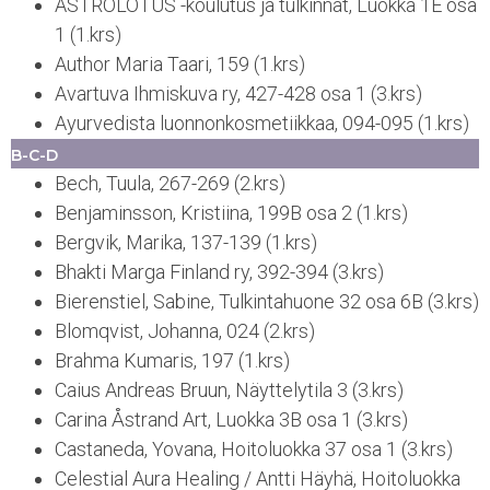
ASTROLOTUS -koulutus ja tulkinnat, Luokka 1E osa
1 (1.krs)
Author Maria Taari, 159 (1.krs)
Avartuva Ihmiskuva ry, 427-428 osa 1 (3.krs)
Ayurvedista luonnonkosmetiikkaa, 094-095 (1.krs)
B-C-D
Bech, Tuula, 267-269 (2.krs)
Benjaminsson, Kristiina, 199B osa 2 (1.krs)
Bergvik, Marika, 137-139 (1.krs)
Bhakti Marga Finland ry, 392-394 (3.krs)
Bierenstiel, Sabine, Tulkintahuone 32 osa 6B (3.krs)
Blomqvist, Johanna, 024 (2.krs)
Brahma Kumaris, 197 (1.krs)
Caius Andreas Bruun, Näyttelytila 3 (3.krs)
Carina Åstrand Art, Luokka 3B osa 1 (3.krs)
Castaneda, Yovana, Hoitoluokka 37 osa 1 (3.krs)
Celestial Aura Healing / Antti Häyhä, Hoitoluokka