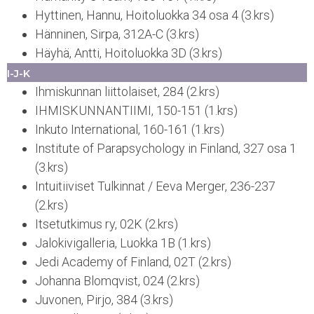
Hyttinen, Hannu, Hoitoluokka 34 osa 4 (3.krs)
Hänninen, Sirpa, 312A-C (3.krs)
Häyhä, Antti, Hoitoluokka 3D (3.krs)
I-J-K
Ihmiskunnan liittolaiset, 284 (2.krs)
IHMISKUNNANTIIMI, 150-151 (1.krs)
Inkuto International, 160-161 (1.krs)
Institute of Parapsychology in Finland, 327 osa 1
(3.krs)
Intuitiiviset Tulkinnat / Eeva Merger, 236-237
(2.krs)
Itsetutkimus ry, 02K (2.krs)
Jalokivigalleria, Luokka 1B (1.krs)
Jedi Academy of Finland, 02T (2.krs)
Johanna Blomqvist, 024 (2.krs)
Juvonen, Pirjo, 384 (3.krs)