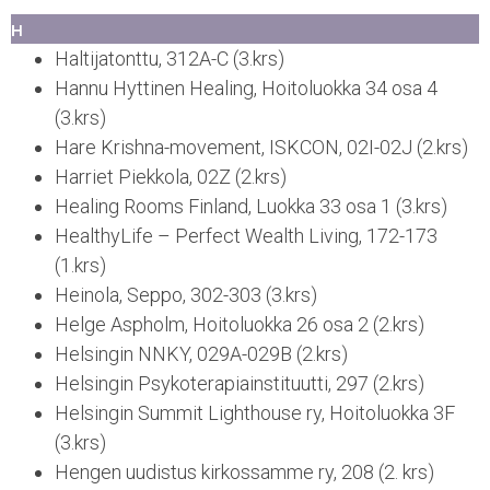
H
Haltijatonttu, 312A-C (3.krs)
Hannu Hyttinen Healing, Hoitoluokka 34 osa 4
(3.krs)
Hare Krishna-movement, ISKCON, 02I-02J (2.krs)
Harriet Piekkola, 02Z (2.krs)
Healing Rooms Finland, Luokka 33 osa 1 (3.krs)
HealthyLife – Perfect Wealth Living, 172-173
(1.krs)
Heinola, Seppo, 302-303 (3.krs)
Helge Aspholm, Hoitoluokka 26 osa 2 (2.krs)
Helsingin NNKY, 029A-029B (2.krs)
Helsingin Psykoterapiainstituutti, 297 (2.krs)
Helsingin Summit Lighthouse ry, Hoitoluokka 3F
(3.krs)
Hengen uudistus kirkossamme ry, 208 (2. krs)