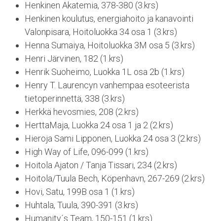
Henkinen Akatemia, 378-380 (3.krs)
Henkinen koulutus, energiahoito ja kanavointi
Valonpisara, Hoitoluokka 34 osa 1 (3.krs)
Henna Sumaiya, Hoitoluokka 3M osa 5 (3.krs)
Henri Järvinen, 182 (1.krs)
Henrik Suoheimo, Luokka 1L osa 2b (1.krs)
Henry T. Laurencyn vanhempaa esoteerista
tietoperinnettä, 338 (3.krs)
Herkkä hevosmies, 208 (2.krs)
HerttaMaja, Luokka 24 osa 1 ja 2 (2.krs)
Hieroja Sami Lipponen, Luokka 24 osa 3 (2.krs)
High Way of Life, 096-099 (1.krs)
Hoitola Ajaton / Tanja Tissari, 234 (2.krs)
Hoitola/Tuula Bech, Köpenhavn, 267-269 (2.krs)
Hovi, Satu, 199B osa 1 (1.krs)
Huhtala, Tuula, 390-391 (3.krs)
Humanity´s Team, 150-151 (1.krs)