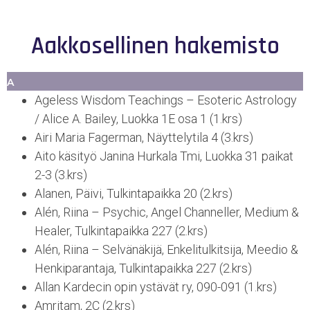
Aakkosellinen hakemisto
A
Ageless Wisdom Teachings – Esoteric Astrology
/ Alice A. Bailey, Luokka 1E osa 1 (1.krs)
Airi Maria Fagerman, Näyttelytila 4 (3.krs)
Aito käsityö Janina Hurkala Tmi, Luokka 31 paikat
2-3 (3.krs)
Alanen, Päivi, Tulkintapaikka 20 (2.krs)
Alén, Riina – Psychic, Angel Channeller, Medium &
Healer, Tulkintapaikka 227 (2.krs)
Alén, Riina – Selvänäkijä, Enkelitulkitsija, Meedio &
Henkiparantaja, Tulkintapaikka 227 (2.krs)
Allan Kardecin opin ystävät ry, 090-091 (1.krs)
Amritam, 2C (2.krs)