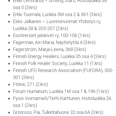
Erkki Lehtiranta – Smiling Stars, Hoitoluokka 3A
osa 5 (3.krs)
Erkki Tuomala, Luokka 3M osa 2 & 361 (3.krs)
Esko Jalkanen – Luonnonvoimat Yhdistys ry,
Luokka 28 & 203-207 (2.krs)
Esoteeriset jalokivet ry, 100-106 (1.krs)
Fagerman, Airi Maria, Näyttelytila 4 (3.krs)
Fagerström, Marja-Leena, 368 (3.krs)
Finnish Energy Healers, Luokka 35 osa 4 (3.krs)
Finnish Folk Healer Society, Luokka 11 (1.krs)
Finnish UFO Research Association (FUFORA), 300-
301 (3.krs)
Fitline, 271 (2.krs)
Forum Humanum, Luokka 1M osa 1 & 196 (1.krs)
Fysio Voimamieli/Terhi Karttunen, Hoitoluokka 26
osa 1 (2.krs)
Grönroos, Pia, Tulkintahuone 32 osa 6A (3.krs)