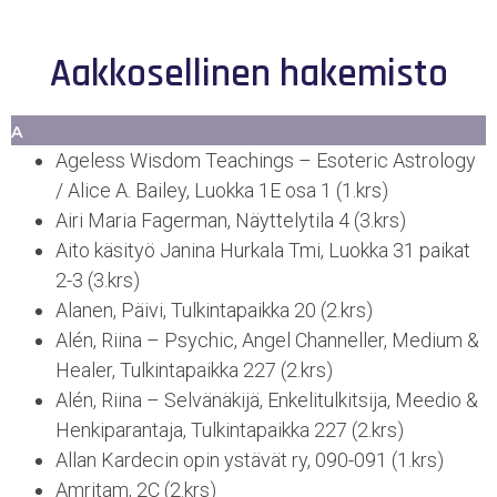
Aakkosellinen hakemisto
A
Ageless Wisdom Teachings – Esoteric Astrology
/ Alice A. Bailey, Luokka 1E osa 1 (1.krs)
Airi Maria Fagerman, Näyttelytila 4 (3.krs)
Aito käsityö Janina Hurkala Tmi, Luokka 31 paikat
2-3 (3.krs)
Alanen, Päivi, Tulkintapaikka 20 (2.krs)
Alén, Riina – Psychic, Angel Channeller, Medium &
Healer, Tulkintapaikka 227 (2.krs)
Alén, Riina – Selvänäkijä, Enkelitulkitsija, Meedio &
Henkiparantaja, Tulkintapaikka 227 (2.krs)
Allan Kardecin opin ystävät ry, 090-091 (1.krs)
Amritam, 2C (2.krs)