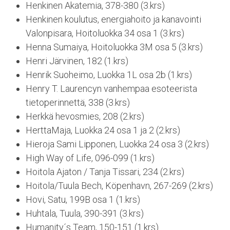
Henkinen Akatemia, 378-380 (3.krs)
Henkinen koulutus, energiahoito ja kanavointi
Valonpisara, Hoitoluokka 34 osa 1 (3.krs)
Henna Sumaiya, Hoitoluokka 3M osa 5 (3.krs)
Henri Järvinen, 182 (1.krs)
Henrik Suoheimo, Luokka 1L osa 2b (1.krs)
Henry T. Laurencyn vanhempaa esoteerista
tietoperinnettä, 338 (3.krs)
Herkkä hevosmies, 208 (2.krs)
HerttaMaja, Luokka 24 osa 1 ja 2 (2.krs)
Hieroja Sami Lipponen, Luokka 24 osa 3 (2.krs)
High Way of Life, 096-099 (1.krs)
Hoitola Ajaton / Tanja Tissari, 234 (2.krs)
Hoitola/Tuula Bech, Köpenhavn, 267-269 (2.krs)
Hovi, Satu, 199B osa 1 (1.krs)
Huhtala, Tuula, 390-391 (3.krs)
Humanity´s Team, 150-151 (1.krs)