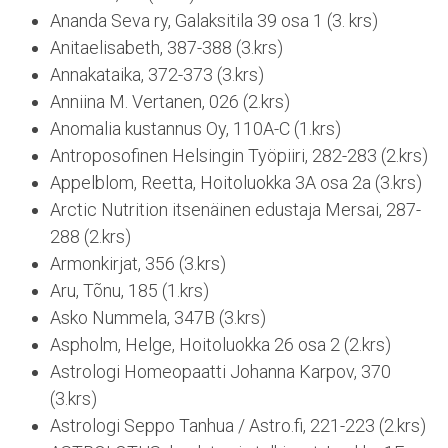
Ananda Seva ry, Galaksitila 39 osa 1 (3. krs)
Anitaelisabeth, 387-388 (3.krs)
Annakataika, 372-373 (3.krs)
Anniina M. Vertanen, 026 (2.krs)
Anomalia kustannus Oy, 110A-C (1.krs)
Antroposofinen Helsingin Työpiiri, 282-283 (2.krs)
Appelblom, Reetta, Hoitoluokka 3A osa 2a (3.krs)
Arctic Nutrition itsenäinen edustaja Mersai, 287-
288 (2.krs)
Armonkirjat, 356 (3.krs)
Aru, Tõnu, 185 (1.krs)
Asko Nummela, 347B (3.krs)
Aspholm, Helge, Hoitoluokka 26 osa 2 (2.krs)
Astrologi Homeopaatti Johanna Karpov, 370
(3.krs)
Astrologi Seppo Tanhua / Astro.fi, 221-223 (2.krs)