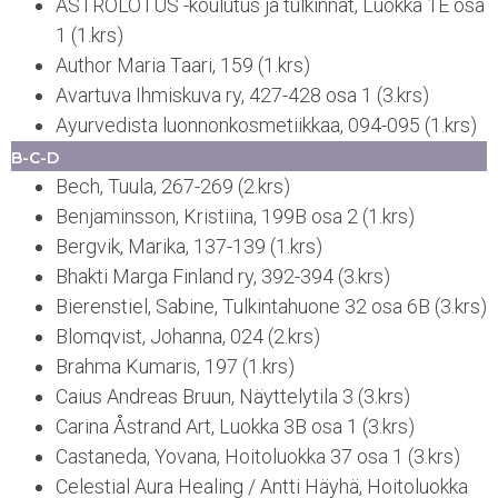
ASTROLOTUS -koulutus ja tulkinnat, Luokka 1E osa
1 (1.krs)
Author Maria Taari, 159 (1.krs)
Avartuva Ihmiskuva ry, 427-428 osa 1 (3.krs)
Ayurvedista luonnonkosmetiikkaa, 094-095 (1.krs)
B-C-D
Bech, Tuula, 267-269 (2.krs)
Benjaminsson, Kristiina, 199B osa 2 (1.krs)
Bergvik, Marika, 137-139 (1.krs)
Bhakti Marga Finland ry, 392-394 (3.krs)
Bierenstiel, Sabine, Tulkintahuone 32 osa 6B (3.krs)
Blomqvist, Johanna, 024 (2.krs)
Brahma Kumaris, 197 (1.krs)
Caius Andreas Bruun, Näyttelytila 3 (3.krs)
Carina Åstrand Art, Luokka 3B osa 1 (3.krs)
Castaneda, Yovana, Hoitoluokka 37 osa 1 (3.krs)
Celestial Aura Healing / Antti Häyhä, Hoitoluokka