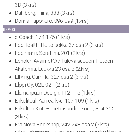
3D (3.krs)
Dahlberg, Tiina, 338 (3.krs)
Donna Taponero, 096-099 (1.krs)
E-F-G
e-Coach, 174-176 (1.krs)
EcoHealth, Hoitoluokka 37 osa 2 (3.krs)
Edelmann, Serafiina, 201 (2.krs)
Eenokin Avaimet® / Tulevaisuuden Tieteen
Akatemia, Luokka 23 osa 3 (2.krs)
Elfving, Camilla, 327 osa 2 (3.krs)
Elppi Oy, 02E-02F (2.krs)
Elämänpuun Design, 112-113 (1.krs)
Enkelituuli Aarrearkku, 107-109 (1.krs)
Enkelten Koti – Tietoisuuden koulu, 314-315
(3.krs)
Era Nova Bookshop, 242-248 osa 2 (2.krs)