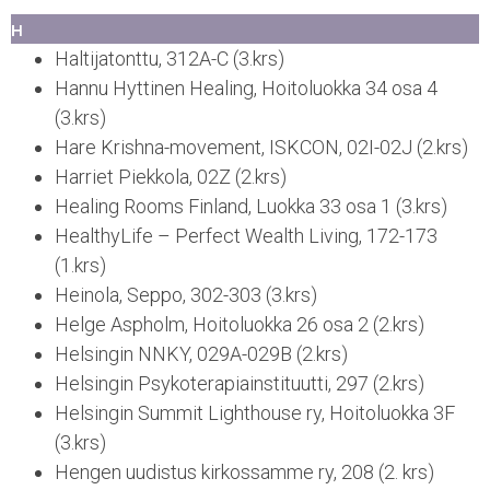
H
Haltijatonttu, 312A-C (3.krs)
Hannu Hyttinen Healing, Hoitoluokka 34 osa 4
(3.krs)
Hare Krishna-movement, ISKCON, 02I-02J (2.krs)
Harriet Piekkola, 02Z (2.krs)
Healing Rooms Finland, Luokka 33 osa 1 (3.krs)
HealthyLife – Perfect Wealth Living, 172-173
(1.krs)
Heinola, Seppo, 302-303 (3.krs)
Helge Aspholm, Hoitoluokka 26 osa 2 (2.krs)
Helsingin NNKY, 029A-029B (2.krs)
Helsingin Psykoterapiainstituutti, 297 (2.krs)
Helsingin Summit Lighthouse ry, Hoitoluokka 3F
(3.krs)
Hengen uudistus kirkossamme ry, 208 (2. krs)