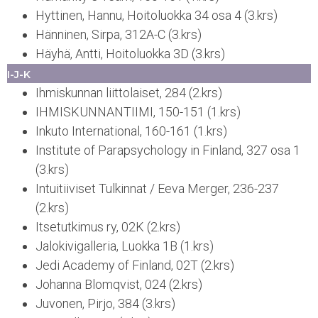
Hyttinen, Hannu, Hoitoluokka 34 osa 4 (3.krs)
Hänninen, Sirpa, 312A-C (3.krs)
Häyhä, Antti, Hoitoluokka 3D (3.krs)
I-J-K
Ihmiskunnan liittolaiset, 284 (2.krs)
IHMISKUNNANTIIMI, 150-151 (1.krs)
Inkuto International, 160-161 (1.krs)
Institute of Parapsychology in Finland, 327 osa 1
(3.krs)
Intuitiiviset Tulkinnat / Eeva Merger, 236-237
(2.krs)
Itsetutkimus ry, 02K (2.krs)
Jalokivigalleria, Luokka 1B (1.krs)
Jedi Academy of Finland, 02T (2.krs)
Johanna Blomqvist, 024 (2.krs)
Juvonen, Pirjo, 384 (3.krs)