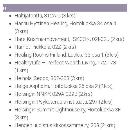
H
Haltijatonttu, 312A-C (3.krs)
Hannu Hyttinen Healing, Hoitoluokka 34 osa 4
(3.krs)
Hare Krishna-movement, ISKCON, 02I-02J (2.krs)
Harriet Piekkola, 02Z (2.krs)
Healing Rooms Finland, Luokka 33 osa 1 (3.krs)
HealthyLife – Perfect Wealth Living, 172-173
(1.krs)
Heinola, Seppo, 302-303 (3.krs)
Helge Aspholm, Hoitoluokka 26 osa 2 (2.krs)
Helsingin NNKY, 029A-029B (2.krs)
Helsingin Psykoterapiainstituutti, 297 (2.krs)
Helsingin Summit Lighthouse ry, Hoitoluokka 3F
(3.krs)
Hengen uudistus kirkossamme ry, 208 (2. krs)