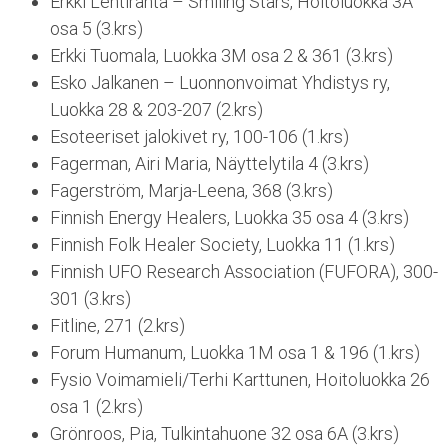
Erkki Lehtiranta – Smiling Stars, Hoitoluokka 3A
osa 5 (3.krs)
Erkki Tuomala, Luokka 3M osa 2 & 361 (3.krs)
Esko Jalkanen – Luonnonvoimat Yhdistys ry,
Luokka 28 & 203-207 (2.krs)
Esoteeriset jalokivet ry, 100-106 (1.krs)
Fagerman, Airi Maria, Näyttelytila 4 (3.krs)
Fagerström, Marja-Leena, 368 (3.krs)
Finnish Energy Healers, Luokka 35 osa 4 (3.krs)
Finnish Folk Healer Society, Luokka 11 (1.krs)
Finnish UFO Research Association (FUFORA), 300-
301 (3.krs)
Fitline, 271 (2.krs)
Forum Humanum, Luokka 1M osa 1 & 196 (1.krs)
Fysio Voimamieli/Terhi Karttunen, Hoitoluokka 26
osa 1 (2.krs)
Grönroos, Pia, Tulkintahuone 32 osa 6A (3.krs)