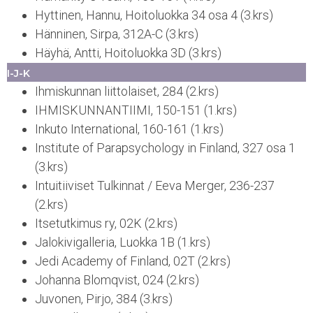
Hyttinen, Hannu, Hoitoluokka 34 osa 4 (3.krs)
Hänninen, Sirpa, 312A-C (3.krs)
Häyhä, Antti, Hoitoluokka 3D (3.krs)
I-J-K
Ihmiskunnan liittolaiset, 284 (2.krs)
IHMISKUNNANTIIMI, 150-151 (1.krs)
Inkuto International, 160-161 (1.krs)
Institute of Parapsychology in Finland, 327 osa 1
(3.krs)
Intuitiiviset Tulkinnat / Eeva Merger, 236-237
(2.krs)
Itsetutkimus ry, 02K (2.krs)
Jalokivigalleria, Luokka 1B (1.krs)
Jedi Academy of Finland, 02T (2.krs)
Johanna Blomqvist, 024 (2.krs)
Juvonen, Pirjo, 384 (3.krs)