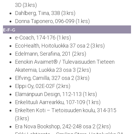
3D (3.krs)
Dahlberg, Tiina, 338 (3.krs)
Donna Taponero, 096-099 (1.krs)
E-F-G
e-Coach, 174-176 (1.krs)
EcoHealth, Hoitoluokka 37 osa 2 (3.krs)
Edelmann, Serafiina, 201 (2.krs)
Eenokin Avaimet® / Tulevaisuuden Tieteen
Akatemia, Luokka 23 osa 3 (2.krs)
Elfving, Camilla, 327 osa 2 (3.krs)
Elppi Oy, 02E-02F (2.krs)
Elämänpuun Design, 112-113 (1.krs)
Enkelituuli Aarrearkku, 107-109 (1.krs)
Enkelten Koti – Tietoisuuden koulu, 314-315
(3.krs)
Era Nova Bookshop, 242-248 osa 2 (2.krs)