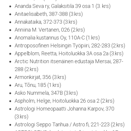
Ananda Seva ry, Galaksitila 39 osa 1 (3. krs)
Anitaelisabeth, 387-388 (3.krs)
Annakataika, 372-373 (3.krs)
Anniina M. Vertanen, 026 (2.krs)
Anomalia kustannus Oy, 110A-C (1.krs)
Antroposofinen Helsingin Työpiiri, 282-283 (2.krs)
Appelblom, Reetta, Hoitoluokka 3A osa 2a (3.krs)
Arctic Nutrition itsenäinen edustaja Mersai, 287-
288 (2.krs)
Armonkirjat, 356 (3.krs)
Aru, Tõnu, 185 (1.krs)
Asko Nummela, 347B (3.krs)
Aspholm, Helge, Hoitoluokka 26 osa 2 (2.krs)
Astrologi Homeopaatti Johanna Karpov, 370
(3.krs)
Astrologi Seppo Tanhua / Astro.fi, 221-223 (2.krs)