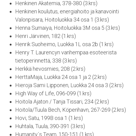
Henkinen Akatemia, 378-380 (3.krs)
Henkinen koulutus, energiahoito ja kanavointi
Valonpisara, Hoitoluokka 34 osa 1 (3.krs)
Henna Sumaiya, Hoitoluokka 3M osa 5 (3.krs)
Henri Järvinen, 182 (1.krs)
Henrik Suoheimo, Luokka 1L osa 2b (1.krs)
Henry T. Laurencyn vanhempaa esoteerista
tietoperinnettä, 338 (3.krs)
Herkkä hevosmies, 208 (2.krs)
HerttaMaja, Luokka 24 osa 1 ja 2 (2.krs)
Hieroja Sami Lipponen, Luokka 24 osa 3 (2.krs)
High Way of Life, 096-099 (1.krs)
Hoitola Ajaton / Tanja Tissari, 234 (2.krs)
Hoitola/Tuula Bech, Köpenhavn, 267-269 (2.krs)
Hovi, Satu, 199B osa 1 (1.krs)
Huhtala, Tuula, 390-391 (3.krs)
Humanity´s Team, 150-151 (1.krs)