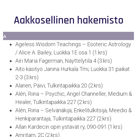
Aakkosellinen hakemisto
A
Ageless Wisdom Teachings – Esoteric Astrology
/ Alice A. Bailey, Luokka 1E osa 1 (1.krs)
Airi Maria Fagerman, Näyttelytila 4 (3.krs)
Aito käsityö Janina Hurkala Tmi, Luokka 31 paikat
2-3 (3.krs)
Alanen, Päivi, Tulkintapaikka 20 (2.krs)
Alén, Riina – Psychic, Angel Channeller, Medium &
Healer, Tulkintapaikka 227 (2.krs)
Alén, Riina – Selvänäkijä, Enkelitulkitsija, Meedio &
Henkiparantaja, Tulkintapaikka 227 (2.krs)
Allan Kardecin opin ystävät ry, 090-091 (1.krs)
Amritam, 2C (2.krs)