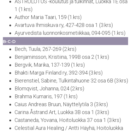
ASTROLOTUS -koulutus ja tulkinnat, Luokka 1E osa
1 (1.krs)
Author Maria Taari, 159 (1.krs)
Avartuva Ihmiskuva ry, 427-428 osa 1 (3.krs)
Ayurvedista luonnonkosmetiikkaa, 094-095 (1.krs)
B-C-D
Bech, Tuula, 267-269 (2.krs)
Benjaminsson, Kristiina, 199B osa 2 (1.krs)
Bergvik, Marika, 137-139 (1.krs)
Bhakti Marga Finland ry, 392-394 (3.krs)
Bierenstiel, Sabine, Tulkintahuone 32 osa 6B (3.krs)
Blomqvist, Johanna, 024 (2.krs)
Brahma Kumaris, 197 (1.krs)
Caius Andreas Bruun, Näyttelytila 3 (3.krs)
Carina Åstrand Art, Luokka 3B osa 1 (3.krs)
Castaneda, Yovana, Hoitoluokka 37 osa 1 (3.krs)
Celestial Aura Healing / Antti Häyhä, Hoitoluokka