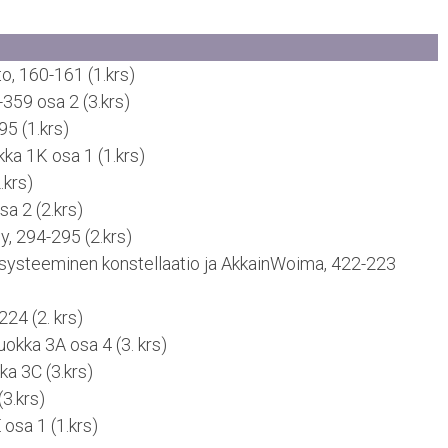
to, 160-161 (1.krs)
359 osa 2 (3.krs)
95 (1.krs)
kka 1K osa 1 (1.krs)
.krs)
sa 2 (2.krs)
, 294-295 (2.krs)
systeeminen konstellaatio ja AkkainWoima, 422-223
24 (2. krs)
luokka 3A osa 4 (3. krs)
a 3C (3.krs)
3.krs)
 osa 1 (1.krs)