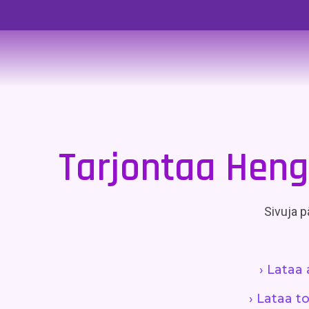
Tarjontaa Henge
Sivuja pä
› Lataa
› Lataa t