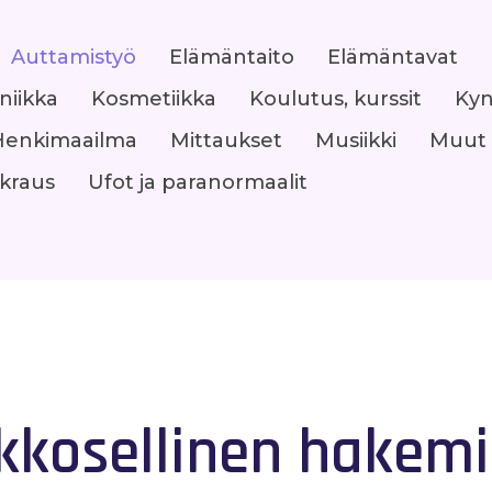
Auttamistyö
Elämäntaito
Elämäntavat
niikka
Kosmetiikka
Koulutus, kurssit
Kyn
Henkimaailma
Mittaukset
Musiikki
Muut
okraus
Ufot ja paranormaalit
kkosellinen hakemi