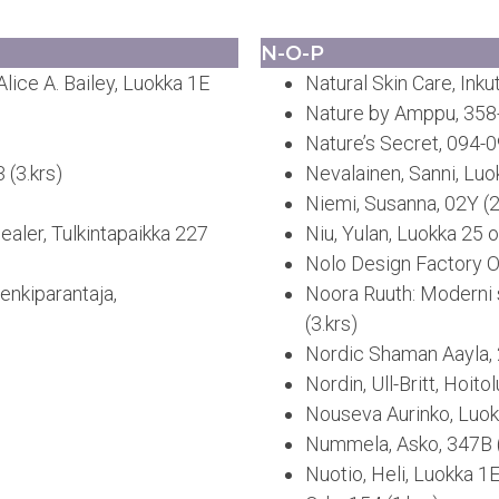
N-O-P
ice A. Bailey, Luokka 1E
Natural Skin Care, Inku
Nature by Amppu, 358-
Nature’s Secret, 094-0
 (3.krs)
Nevalainen, Sanni, Luo
Niemi, Susanna, 02Y (2
ealer, Tulkintapaikka 227
Niu, Yulan, Luokka 25 o
Nolo Design Factory Oy
Henkiparantaja,
Noora Ruuth: Moderni 
(3.krs)
Nordic Shaman Aayla, 2
Nordin, Ull-Britt, Hoito
Nouseva Aurinko, Luokk
Nummela, Asko, 347B (
Nuotio, Heli, Luokka 1E