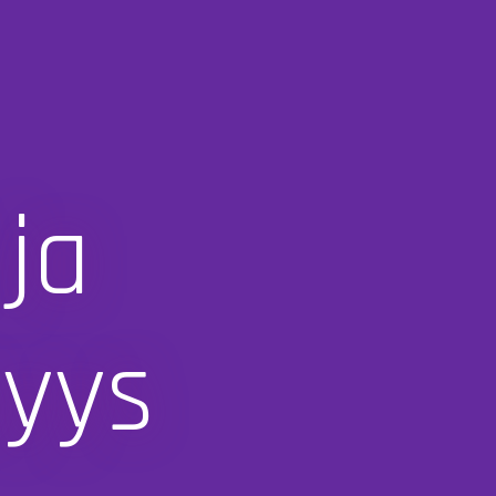
ja
syys