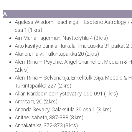
A
Ageless Wisdom Teachings – Esoteric Astrology / Al
osa 1 (1.krs)
Airi Maria Fagerman, Näyttelytila 4 (3.krs)
Aito käsityö Janina Hurkala Tmi, Luokka 31 paikat 2-3
Alanen, Päivi, Tulkintapaikka 20 (2.krs)
Alén, Riina – Psychic, Angel Channeller, Medium & H
(2.krs)
Alén, Riina – Selvänäkijä, Enkelitulkitsija, Meedio & 
Tulkintapaikka 227 (2.krs)
Allan Kardecin opin ystävät ry, 090-091 (1.krs)
Amritam, 2C (2.krs)
Ananda Seva ry, Galaksitila 39 osa 1 (3. krs)
Anitaelisabeth, 387-388 (3.krs)
Annakataika, 372-373 (3.krs)