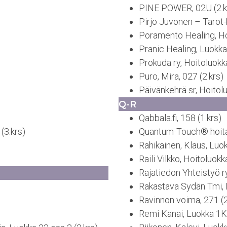
PINE POWER, 02U (2.k
Pirjo Juvonen – Tarot-k
Poramento Healing, Ho
Pranic Healing, Luokka 
Prokuda ry, Hoitoluokka
Puro, Mira, 027 (2.krs)
Päivänkehrä sr, Hoitolu
Q-R
Qabbala.fi, 158 (1.krs)
(3.krs)
Quantum-Touch® hoitaja
Rahikainen, Klaus, Luok
Raili Vilkko, Hoitoluokk
Rajatiedon Yhteistyö ry
Rakastava Sydän Tmi, 
Ravinnon voima, 271 (2
Remi Kanai, Luokka 1K 