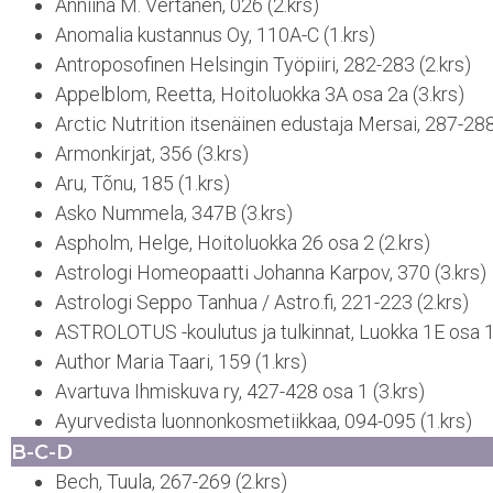
Anniina M. Vertanen, 026 (2.krs)
Anomalia kustannus Oy, 110A-C (1.krs)
Antroposofinen Helsingin Työpiiri, 282-283 (2.krs)
Appelblom, Reetta, Hoitoluokka 3A osa 2a (3.krs)
Arctic Nutrition itsenäinen edustaja Mersai, 287-288
Armonkirjat, 356 (3.krs)
Aru, Tõnu, 185 (1.krs)
Asko Nummela, 347B (3.krs)
Aspholm, Helge, Hoitoluokka 26 osa 2 (2.krs)
Astrologi Homeopaatti Johanna Karpov, 370 (3.krs)
Astrologi Seppo Tanhua / Astro.fi, 221-223 (2.krs)
ASTROLOTUS -koulutus ja tulkinnat, Luokka 1E osa 1 
Author Maria Taari, 159 (1.krs)
Avartuva Ihmiskuva ry, 427-428 osa 1 (3.krs)
Ayurvedista luonnonkosmetiikkaa, 094-095 (1.krs)
B-C-D
Bech, Tuula, 267-269 (2.krs)