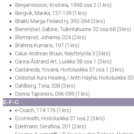
Benjaminsson, Kristiina, 199B osa 2 (1.krs)
Bergvik, Marika, 137-139 (1.krs)
Bhakti Marga Finland ry, 392-394 (3.krs)
Bierenstiel, Sabine, Tulkintahuone 32 osa 6B (3.krs)
Blomqvist, Johanna, 024 (2.krs)
Brahma Kumaris, 197 (1.krs)
Caius Andreas Bruun, Näyttelytila 3 (3.krs)
Carina Åstrand Art, Luokka 3B osa 1 (3.krs)
Castaneda, Yovana, Hoitoluokka 37 osa 1 (3.krs)
Celestial Aura Healing / Antti Häyhä, Hoitoluokka 3D 
Dahlberg, Tiina, 338 (3.krs)
Donna Taponero, 096-099 (1.krs)
E-F-G
e-Coach, 174-176 (1.krs)
EcoHealth, Hoitoluokka 37 osa 2 (3.krs)
Edelmann, Serafiina, 201 (2.krs)