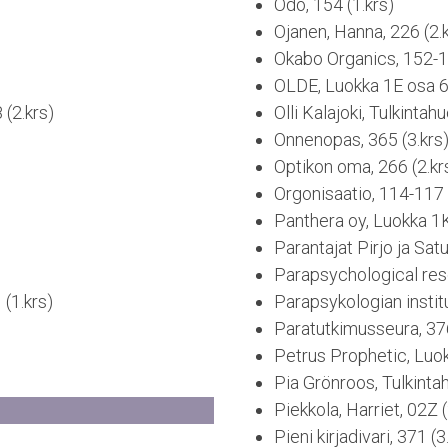
Odo, 154 (1.krs)
Ojanen, Hanna, 226 (2.
Okabo Organics, 152-15
OLDE, Luokka 1E osa 6 
 (2.krs)
Olli Kalajoki, Tulkintah
Onnenopas, 365 (3.krs
Optikon oma, 266 (2.kr
Orgonisaatio, 114-117 
Panthera oy, Luokka 1K
Parantajat Pirjo ja Satu
Parapsychological rese
(1.krs)
Parapsykologian institu
Paratutkimusseura, 376
Petrus Prophetic, Luok
Pia Grönroos, Tulkinta
Piekkola, Harriet, 02Z (
Pieni kirjadivari, 371 (3