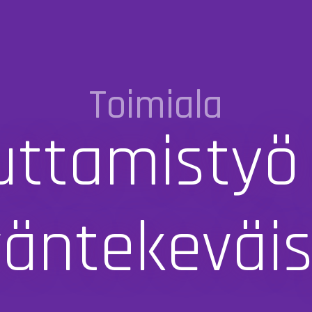
Toimiala
uttamistyö 
äntekeväi