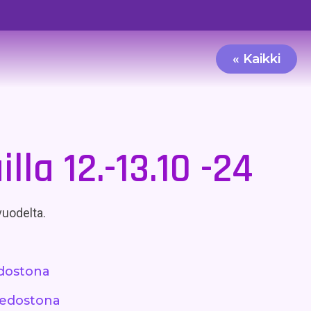
« Kaikki
la 12.-13.10 -24
 vuodelta.
edostona
tiedostona