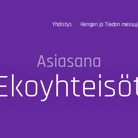
Yhdistys
Hengen ja Tiedon messuj
Asiasana
Ekoyhteisö