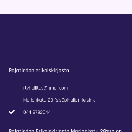
Rajatiedon erikoiskirjasto
rtyhallitus@gmail.com
Mariankatu 28 (sisäpihalla) Helsinki
044 9792544
Rajatiedon Erikoiskirjasto Mariankatu 28:ssa on