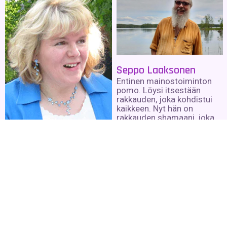
Seppo Laaksonen
Entinen mainostoiminton
pomo. Löysi itsestään
rakkauden, joka kohdistui
kaikkeen. Nyt hän on
rakkauden shamaani, joka
rakastaa kaikkia ja kaikkea.
Tarja Senne
Lue lisää »
Meedio, transsimeedio,
selvännäkijä, energia-henki-
kaukohoitaja,
transsitaiteilija,
kaukokatsoja, taidemaalari
ja kuvittaja. Viestejä
henkimaailmasta.
Lue lisää »