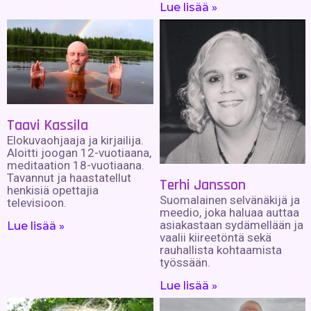
Lue lisää »
Taavi Kassila
Elokuvaohjaaja ja kirjailija.
Aloitti joogan 12-vuotiaana,
meditaation 18-vuotiaana.
Tavannut ja haastatellut
Terhi Jansson
henkisiä opettajia
Suomalainen selvänäkijä ja
televisioon.
meedio, joka haluaa auttaa
asiakastaan sydämellään ja
Lue lisää »
vaalii kiireetöntä sekä
rauhallista kohtaamista
työssään.
Lue lisää »