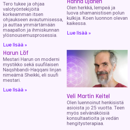
Hanna Ojanen
Tero tukee ja ohjaa
Olen herkkä, lempeä ja
valotyöntekijöitä
luova shamanistisen polun
korkeamman itsen
kulkija. Koen luonnon olevan
ohjaukseen avautumisessa,
kaikessa.
ja auttaa ymmärtämään
maapallon ja ihmiskunnan
Lue lisää »
ylösnousemusprosessia.
Lue lisää »
Harun Löf
Mestari Harun on moderni
mystikko sekä suufilaisen
Naqshbandi-Haqqani linjan
nimeämä Sheikki, eli suufi
mestari.
Lue lisää »
Veli Martin Keitel
Olen luennoinut henkisistä
asioista jo 25 vuotta. Teen
myös selvänäköisiä
konsultaatioita ja vedän
hengitysterapiaa.