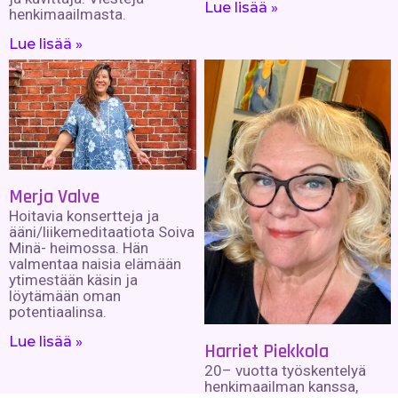
Lue lisää »
henkimaailmasta.
Lue lisää »
Merja Valve
Hoitavia konsertteja ja
ääni/liikemeditaatiota Soiva
Minä- heimossa. Hän
valmentaa naisia elämään
ytimestään käsin ja
löytämään oman
potentiaalinsa.
Lue lisää »
Harriet Piekkola
20– vuotta työskentelyä
henkimaailman kanssa,