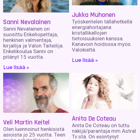
Jukka Muhonen
Sanni Nevalainen
Työskentelen tällähetkellä
energiahoitajana
Sanni Nevalainen on
kristallikallojen
suosittu Enkeliopettaja,
tietoisuuksien kanssa.
henkinen valmentaja,
Kanavoin hoidossa myös
kirjailija ja Valon Taiteilija.
Valokieltä.
Enkelikoulua Sanni on
pitänyt 15 vuotta.
Lue lisää »
Lue lisää »
Anita De Coteau
Veli Martin Keitel
Anita De Coteau on tuttu
Olen luennoinut henkisistä
näkijä/parantaja mm Astral
asioista jo 25 vuotta. Teen
Tv:stä. On esiintynyt