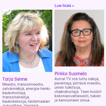
Lue lisää »
Pirkko Suomela
Tarja Senne
Astral TV:stä tuttu näkijä,
parantaja, piirtävä meedio,
Meedio, transsimeedio,
unien tulkitsija,
selvännäkijä, energia-henki-
chakrahoitaja. Teen hoidot
kaukohoitaja,
kokonaisvaltaisesti, tukien
transsitaiteilija,
ja kannustaen sinua.
kaukokatsoja, taidemaalari
ja kuvittaja. Viestejä