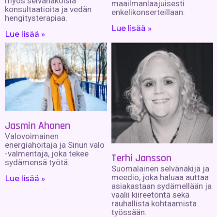
myös selvänäköisiä
maailmanlaajuisesti
konsultaatioita ja vedän
enkelikonserteillaan.
hengitysterapiaa.
Lue lisää »
Lue lisää »
Jasmin Ahonen
Valovoimainen
energiahoitaja ja Sinun valo
-valmentaja, joka tekee
Terhi Jansson
sydämensä työtä.
Suomalainen selvänäkijä ja
meedio, joka haluaa auttaa
Lue lisää »
asiakastaan sydämellään ja
vaalii kiireetöntä sekä
rauhallista kohtaamista
työssään.