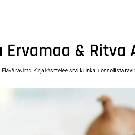
Yhdistys
Hengen ja Tiedon messuj
sa Ervamaa & Ritva 
Elävä ravinto. Kirja käsittelee sitä,
kuinka luonnollista ravi