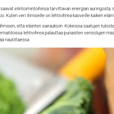
avat elintoimintoihinsa tarvittavan energian auringosta, sii
i. Kuten veri ihmiselle on lehtivihreä kasveille kaiken eläm
ihmisen, että eläinten sairauksiin. Kokeissa saatujen tulost
emiatiloissa lehtivihreä palauttaa punaisten verisolujen mä
ää nautittaessa.