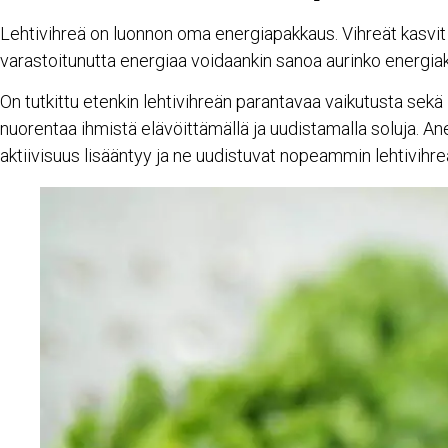
Lehtivihreä on luonnon oma energiapakkaus. Vihreät kasvit sa
varastoitunutta energiaa voidaankin sanoa aurinko energiaks
On tutkittu etenkin lehtivihreän parantavaa vaikutusta sekä 
nuorentaa ihmistä elävöittämällä ja uudistamalla soluja. An
aktiivisuus lisääntyy ja ne uudistuvat nopeammin lehtivihre