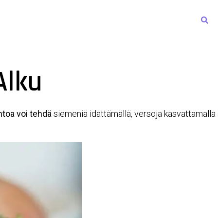
en sivut
Kirjasto & Studio
Julkaisut
Yhteystiedot
Alku
ntoa voi tehdä
siemeniä idättämällä, versoja kasvattamalla