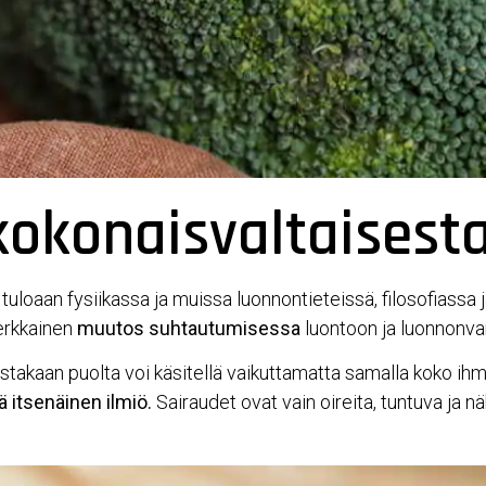
okonaisvaltaisest
loaan fysiikassa ja muissa luonnontieteissä, filosofiassa j
verkkainen
muutos suhtautumisessa
luontoon ja luonnonva
stakaan puolta voi käsitellä vaikuttamatta samalla koko ihm
kä itsenäinen ilmiö.
Sairaudet ovat vain oireita, tuntuva ja n