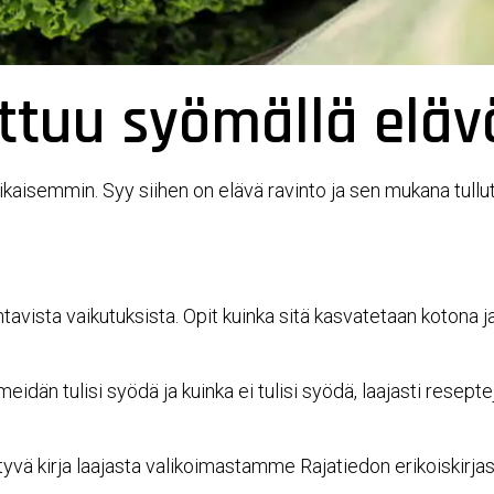
tuu syömällä eläv
kaisemmin. Syy siihen on elävä ravinto ja sen mukana tull
ntavista vaikutuksista. Opit kuinka sitä kasvatetaan kotona j
meidän tulisi syödä ja kuinka ei tulisi syödä, laajasti resep
ittyvä kirja laajasta valikoimastamme Rajatiedon erikoiskirja