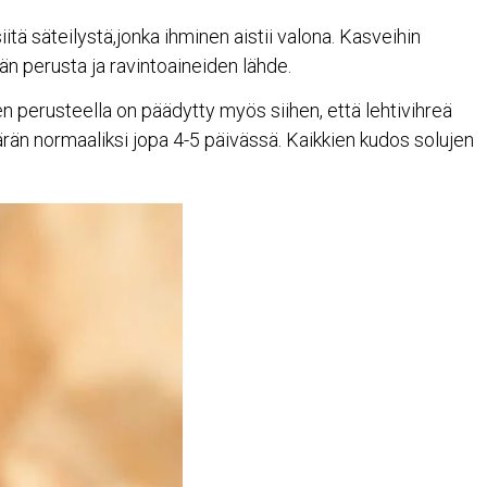
tä säteilystä,jonka ihminen aistii valona. Kasveihin
än perusta ja ravintoaineiden lähde.
en perusteella on päädytty myös siihen, että lehtivihreä
ärän normaaliksi jopa 4-5 päivässä. Kaikkien kudos solujen