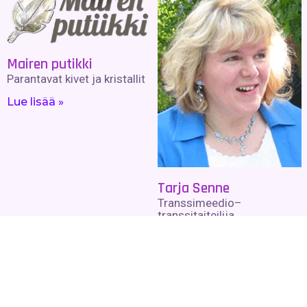
Mairen putikki
Parantavat kivet ja kristallit
Lue lisää »
Tarja Senne
Transsimeedio–
transsitaiteilija,
selvännäkijä, henki-
energiahoitaja.
Selvännäkötulkintaa
symbolien kautta,
henkimaailman apua.
Enkelipostikortteja,
enkelijulisteita,