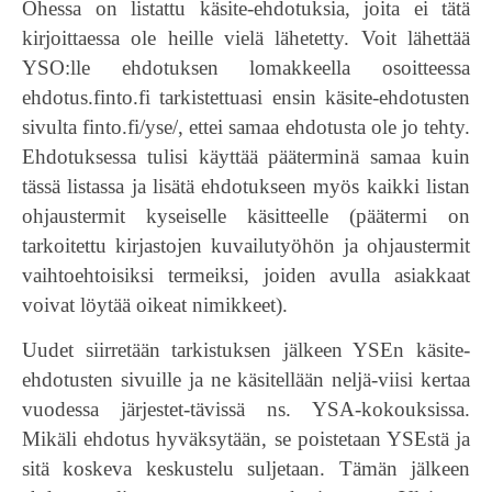
Ohessa on listattu käsite-ehdotuksia, joita ei tätä
kirjoittaessa ole heille vielä lähetetty. Voit lähettää
YSO:lle ehdotuksen lomakkeella osoitteessa
ehdotus.finto.fi tarkistettuasi ensin käsite-ehdotusten
sivulta finto.fi/yse/, ettei samaa ehdotusta ole jo tehty.
Ehdotuksessa tulisi käyttää pääterminä samaa kuin
tässä listassa ja lisätä ehdotukseen myös kaikki listan
ohjaustermit kyseiselle käsitteelle (päätermi on
tarkoitettu kirjastojen kuvailutyöhön ja ohjaustermit
vaihtoehtoisiksi termeiksi, joiden avulla asiakkaat
voivat löytää oikeat nimikkeet).
Uudet siirretään tarkistuksen jälkeen YSEn käsite-
ehdotusten sivuille ja ne käsitellään neljä-viisi kertaa
vuodessa järjestet-tävissä ns. YSA-kokouksissa.
Mikäli ehdotus hyväksytään, se poistetaan YSEstä ja
sitä koskeva keskustelu suljetaan. Tämän jälkeen