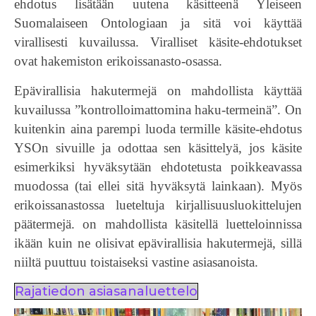
ehdotus lisätään uutena käsitteenä Yleiseen
Suomalaiseen Ontologiaan ja sitä voi käyttää
virallisesti kuvailussa. Viralliset käsite-ehdotukset
ovat hakemiston erikoissanasto-osassa.
Epävirallisia hakutermejä on mahdollista käyttää
kuvailussa ”kontrolloimattomina haku-termeinä”. On
kuitenkin aina parempi luoda termille käsite-ehdotus
YSOn sivuille ja odottaa sen käsittelyä, jos käsite
esimerkiksi hyväksytään ehdotetusta poikkeavassa
muodossa (tai ellei sitä hyväksytä lainkaan). Myös
erikoissanastossa lueteltuja kirjallisuusluokittelujen
päätermejä. on mahdollista käsitellä luetteloinnissa
ikään kuin ne olisivat epävirallisia hakutermejä, sillä
niiltä puuttuu toistaiseksi vastine asiasanoista.
Rajatiedon asiasanaluettelo