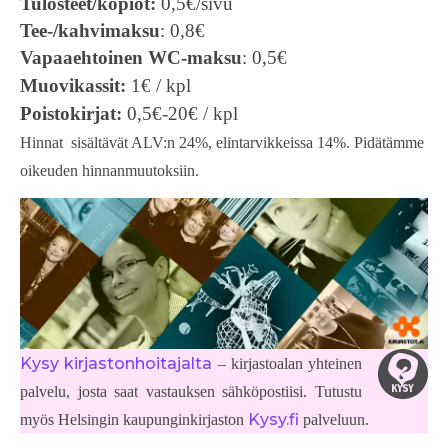
Tulosteet/kopiot
:
0,5€/sivu
Tee-/kahvimaksu
: 0,8€
Vapaaehtoinen WC-maksu
: 0,5€
Muovikassit:
1€ / kpl
Poistokirjat:
0,5€-20€ / kpl
Hinnat sisältävät ALV:n 24%, elintarvikkeissa 14%. Pidätämme
oikeuden hinnanmuutoksiin.
Kysy kirjastonhoitajalta
– kirjastoalan yhteinen
palvelu, josta saat vastauksen sähköpostiisi. Tutustu
Kysy.fi
myös Helsingin kaupunginkirjaston
palveluun.