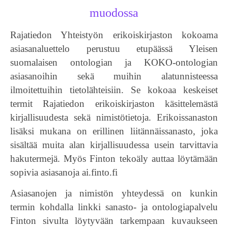
muodossa
Rajatiedon Yhteistyön erikoiskirjaston kokoama
asiasanaluettelo perustuu etupäässä Yleisen
suomalaisen ontologian ja KOKO-ontologian
asiasanoihin sekä muihin alatunnisteessa
ilmoitettuihin tietolähteisiin. Se kokoaa keskeiset
termit Rajatiedon erikoiskirjaston käsittelemästä
kirjallisuudesta sekä nimistötietoja. Erikoissanaston
lisäksi mukana on erillinen liitännäissanasto, joka
sisältää muita alan kirjallisuudessa usein tarvittavia
hakutermejä. Myös Finton tekoäly auttaa löytämään
sopivia asiasanoja ai.finto.fi
Asiasanojen ja nimistön yhteydessä on kunkin
termin kohdalla linkki sanasto- ja ontologiapalvelu
Finton sivulta löytyvään tarkempaan kuvaukseen