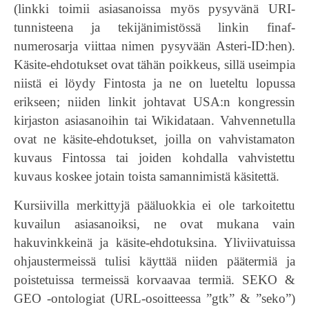
(linkki toimii asiasanoissa myös pysyvänä URI-
tunnisteena ja tekijänimistössä linkin finaf-
numerosarja viittaa nimen pysyvään Asteri-ID:hen).
Käsite-ehdotukset ovat tähän poikkeus, sillä useimpia
niistä ei löydy Fintosta ja ne on lueteltu lopussa
erikseen; niiden linkit johtavat USA:n kongressin
kirjaston asiasanoihin tai Wikidataan. Vahvennetulla
ovat ne käsite-ehdotukset, joilla on vahvistamaton
kuvaus Fintossa tai joiden kohdalla vahvistettu
kuvaus koskee jotain toista samannimistä käsitettä.
Kursiivilla merkittyjä pääluokkia ei ole tarkoitettu
kuvailun asiasanoiksi, ne ovat mukana vain
hakuvinkkeinä ja käsite-ehdotuksina. Yliviivatuissa
ohjaustermeissä tulisi käyttää niiden päätermiä ja
poistetuissa termeissä korvaavaa termiä. SEKO &
GEO -ontologiat (URL-osoitteessa ”gtk” & ”seko”)