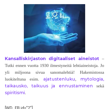
Kansalliskirjaston digitaaliset aineistot
–
Tutki ennen vuotta 1930 ilmestyneitä lehtiaineistoja. Jo
yli miljoona sivua sanomalehtiä! Hakemistossa
ajatustenluku
mytologia,
luokiteltuna esim.
,
taikausko, taikuus ja ennustaminen
sekä
spiritismi
.
[WD_FB id=”2″]