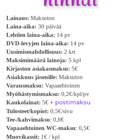
Lainaus:
Maksuton
Laina-aika:
30 päivää
Lehtien laina-aika:
14 pv
DVD-levyjen laina-aika:
14 pv
Uusimismahdollisuus:
2 krt
Maksimimäärä lainoja:
5 kpl
Kirjaston asiakasmaksu:
5€
Asiakkuus jäsenille:
Maksuton
Varausmaksu:
Vapaaehtoinen
Myöhästymismaksu:
0,2€/kpl/pv
postimaksu
Kaukolainat:
5€
+
Tulosteet/kopiot
:
0,5€/sivu
Tee-/kahvimaksu
: 0,8€
Vapaaehtoinen WC-maksu
: 0,5€
Muovikassit:
1€ / kpl