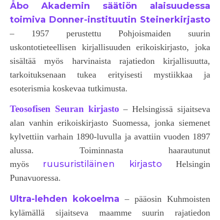
Åbo Akademin säätiön alaisuudessa
toimiva Donner-instituutin
Steinerkirjasto
– 1957 perustettu Pohjoismaiden suurin
uskontotieteellisen kirjallisuuden erikoiskirjasto, joka
sisältää myös harvinaista rajatiedon kirjallisuutta,
tarkoituksenaan tukea erityisesti mystiikkaa ja
esoterismia koskevaa tutkimusta.
Teosofisen Seuran kirjasto
– Helsingissä sijaitseva
alan vanhin erikoiskirjasto Suomessa, jonka siemenet
kylvettiin varhain 1890-luvulla ja avattiin vuoden 1897
alussa. Toiminnasta haarautunut
ruusuristiläinen kirjasto
myös
Helsingin
Punavuoressa.
Ultra-lehden kokoelma
– pääosin Kuhmoisten
kylämällä sijaitseva maamme suurin rajatiedon