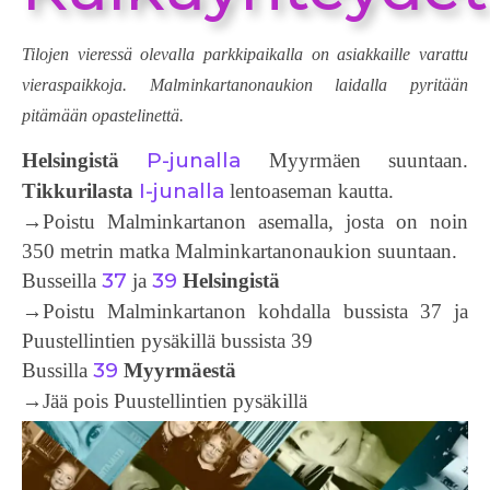
Tilojen vieressä olevalla parkkipaikalla on asiakkaille varattu
vieraspaikkoja. Malminkartanonaukion laidalla pyritään
pitämään opastelinettä.
P-junalla
Helsingistä
Myyrmäen suuntaan.
I-junalla
Tikkurilasta
lentoaseman kautta.
→Poistu Malminkartanon asemalla, josta on noin
350 metrin matka Malminkartanonaukion suuntaan.
37
39
Busseilla
ja
Helsingistä
→Poistu Malminkartanon kohdalla bussista 37 ja
Puustellintien pysäkillä bussista 39
39
Bussilla
Myyrmäestä
→Jää pois Puustellintien pysäkillä