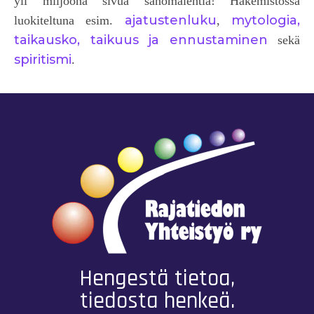
yli miljoona sivua sanomalehtiä! Hakemistossa
ajatustenluku
mytologia,
luokiteltuna esim.
,
taikausko, taikuus ja ennustaminen
sekä
spiritismi
.
Hengestä tietoa,
tiedosta henkeä.