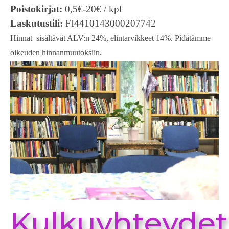
Poistokirjat:
0,5€-20€ / kpl
Laskutustili:
FI4410143000207742
Hinnat sisältävät ALV:n 24%, elintarvikkeet 14%. Pidätämme
oikeuden hinnanmuutoksiin.
Kulkuyhteydet