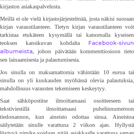
kirjaston asiakaspalvelusta.
Meillä ei ole vielä kirjastojärjestelmää, josta näkisi suoraan
kirjan varaustilanteen. Tietyn kirjan varaustilanteen voit
tarkistaa etukäteen kysymällä tai katsomalla kyseisen
Facebook-sivun
teoksen kansikuvan kohdalta
albumeista
, johon päivätään kommenttiosioon tieto
sen lainaamisesta ja palautumisesta.
Jos sinulla on maksamattomia vähintään 10 euroa tai
sinulla on yli kuukauden myöhässä olevia palautuksia,
mahdollisuus varausten tekemiseen keskeytyy.
Saat sähköpostitse ilmoittamaasi osoitteeseen tai
tekstiviestillä ilmoittamaasi puhelinnumeroon
tiedonannon, kun aineisto odottaa sinua. Aineistoa
säilytetään sinulle varattuna 2 viikon ajan. Hyllystä
löytyvä nimike voidaan pitää asiakkaalle varattuna saman