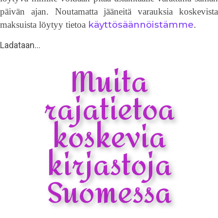
päivän ajan. Noutamatta jääneitä varauksia koskevista
käyttösäännöistämme
maksuista löytyy tietoa
.
Ladataan…
Muita
rajatietoa
koskevia
kirjastoja
Suomessa