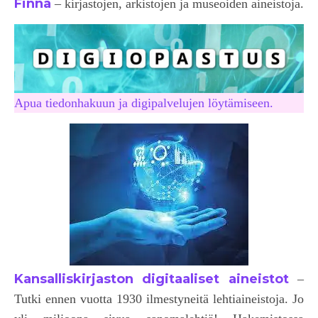
Finna
– kirjastojen, arkistojen ja museoiden aineistoja.
Apua tiedonhakuun ja digipalvelujen löytämiseen.
Kansalliskirjaston digitaaliset aineistot
–
Tutki ennen vuotta 1930 ilmestyneitä lehtiaineistoja. Jo