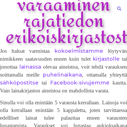
varaaminen
rajatiedon
erikoiskirjastos
kokoelmistamme
Jos haluat varmistaa
löytyvän
kirjastolle
nimikkeen saatavuuden ennen kuin tulet
ta
lainassa
jonottaa
olevaa aineistoa, voit tehdä varauksen
puhelinaikana
soittamalla meille
, ottamalla yhteyttä
sähköpostitse
Facebook-sivujemme
tai
kautta
Vain lainakirjaston aineistoa on mahdollista varata.
Sinulla voi olla enintään 5 varausta kerrallaan. Lainoja voi
olla kerrallaan enintään 5 kappaletta, joten tarvittaessa
edellliset lainat tulee palauttaa ennen varausten
lunastamista. Varaukset voi lunastaa aukioloaikana