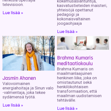
kokemusasiantuntija,
televisioon.
kasvatustieteiden maisteri,
yhteisöjä opettanut
Lue lisää »
pedagogi ja
kokonaisvaltainen
joogaohjaaja
Lue lisää »
Brahma Kumaris
meditaatiokoulu
Brahma Kumaris on
maailmanlaajuinen
Jasmin Ahonen
henkinen liike, joka on
omistautunut sekä
Valovoimainen
henkilökohtaisen
energiahoitaja ja Sinun valo
transformaation, että
-valmentaja, joka tekee
maailman uudistamisen
sydämensä työtä.
tehtävälle.
Lue lisää »
Lue lisää »