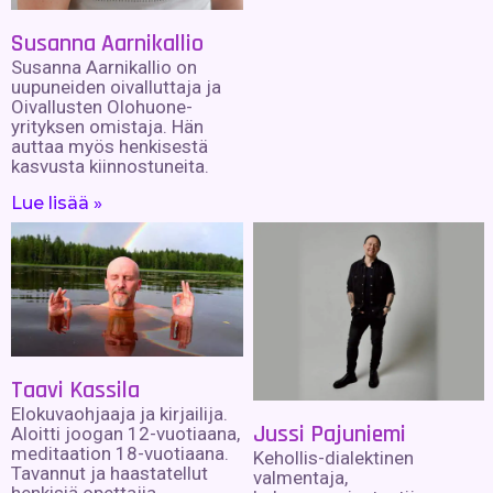
Susanna Aarnikallio
Susanna Aarnikallio on
uupuneiden oivalluttaja ja
Oivallusten Olohuone-
yrityksen omistaja. Hän
auttaa myös henkisestä
kasvusta kiinnostuneita.
Lue lisää »
Taavi Kassila
Elokuvaohjaaja ja kirjailija.
Jussi Pajuniemi
Aloitti joogan 12-vuotiaana,
meditaation 18-vuotiaana.
Kehollis-dialektinen
Tavannut ja haastatellut
valmentaja,
henkisiä opettajia