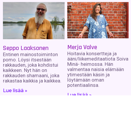
Merja Valve
Seppo Laaksonen
Hoitavia konsertteja ja
Entinen mainostoiminton
ääni/liikemeditaatiota Soiva
pomo. Löysi itsestään
Minä- heimossa. Hän
rakkauden, joka kohdistui
valmentaa naisia elämään
kaikkeen. Nyt hän on
ytimestään käsin ja
rakkauden shamaani, joka
löytämään oman
rakastaa kaikkia ja kaikkea.
potentiaalinsa.
Lue lisää »
Lue lisää »
Marketta Rantti