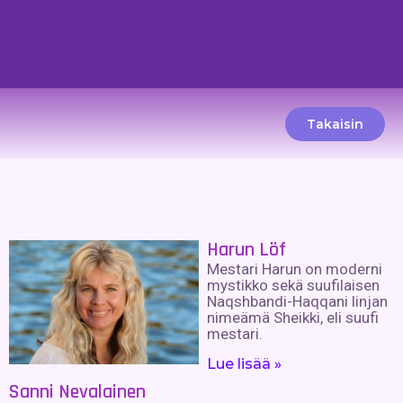
Takaisin
Harun Löf
Mestari Harun on moderni
mystikko sekä suufilaisen
Naqshbandi-Haqqani linjan
nimeämä Sheikki, eli suufi
mestari.
Lue lisää »
Sanni Nevalainen