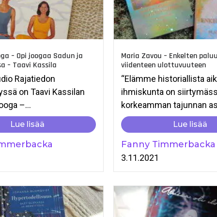
ga – Opi joogaa Sadun ja
Maria Zavou – Enkelten palu
a – Taavi Kassila
viidenteen ulottuvuuteen
dio Rajatiedon
“Elämme historiallista aika
lyssä on Taavi Kassilan
ihmiskunta on siirtymäs
ooga –...
korkeamman tajunnan aste
Lue lisää
Lue lisää
immerbacka
Fanny Timmerbacka
1
3.11.2021