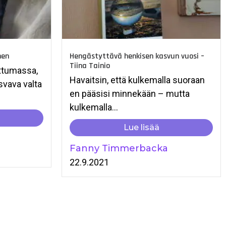
nen
Hengästyttävä henkisen kasvun vuosi –
Tiina Tainio
ttumassa,
Havaitsin, että kulkemalla suoraan
svava valta
en pääsisi minnekään – mutta
kulkemalla...
Lue lisää
Fanny Timmerbacka
22.9.2021