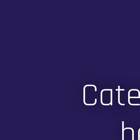
Cate
h