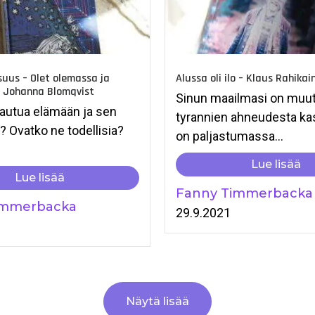
suus – Olet olemassa ja
Alussa oli ilo – Klaus Rahikai
– Johanna Blomqvist
Sinun maailmasi on muu
autua elämään ja sen
tyrannien ahneudesta ka
? Ovatko ne todellisia?
on paljastumassa...
Lue lisää
Lue lisää
Fanny Timmerbacka
immerbacka
29.9.2021
1
Näytä lisää