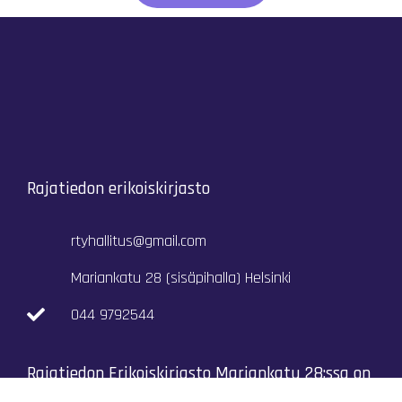
Rajatiedon erikoiskirjasto
rtyhallitus@gmail.com
Mariankatu 28 (sisäpihalla) Helsinki
044 9792544
Rajatiedon Erikoiskirjasto Mariankatu 28:ssa on
suljettuna toistaiseksi (elokuussa 2026)