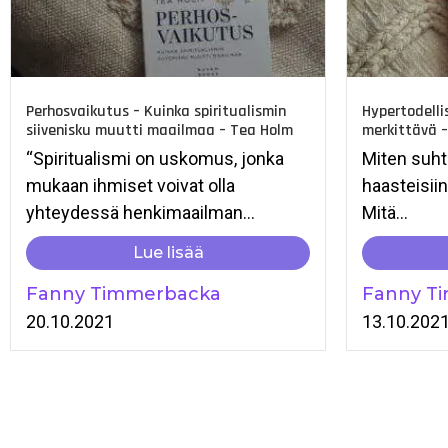
Perhosvaikutus – Kuinka spiritualismin
Hypertodelli
siivenisku muutti maailmaa – Tea Holm
merkittävä 
“Spiritualismi on uskomus, jonka
Miten suht
mukaan ihmiset voivat olla
haasteisiin
yhteydessä henkimaailman...
Mitä...
Lue lisää
Fanny Timmerbacka
Fanny T
20.10.2021
13.10.202