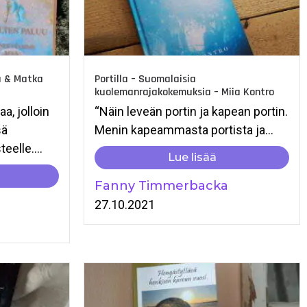
u & Matka
Portilla – Suomalaisia
kuolemanrajakokemuksia – Miia Kontro
a, jolloin
“Näin leveän portin ja kapean portin.
sä
Menin kapeammasta portista ja...
elle....
Lue lisää
Fanny Timmerbacka
27.10.2021