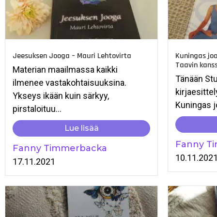
Jeesuksen Jooga – Mauri Lehtovirta
Kuningas joo
Taavin kanss
Materian maailmassa kaikki
Tänään Stu
ilmenee vastakohtaisuuksina.
kirjaesitte
Ykseys ikään kuin särkyy,
Kuningas j
pirstaloituu...
Lue lisää
Fanny T
Fanny Timmerbacka
10.11.202
17.11.2021